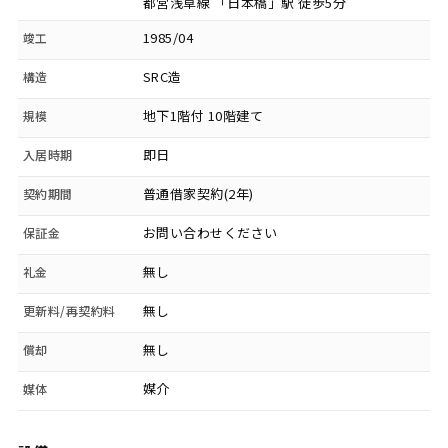
都営浅草線 「日本橋」駅 徒歩5分
1985/04
竣工
SRC造
構造
地下1階付 10階建て
規模
即日
入居時期
普通借家契約(2年)
契約期間
お問い合わせください
保証金
無し
礼金
無し
更新料/再契約料
無し
償却
媒介
媒体