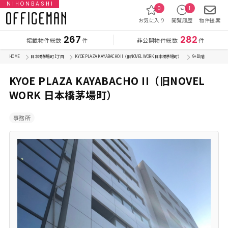
NIHONBASHI
0
1
お気に入り
閲覧履歴
物件提案
267
282
掲載物件総数
非公開物件総数
件
件
HOME
日本橋茅場町 1丁目
KYOE PLAZA KAYABACHO II（旧NOVEL WORK 日本橋茅場町）
9+10 階
KYOE PLAZA KAYABACHO II（旧NOVEL
WORK 日本橋茅場町）
事務所