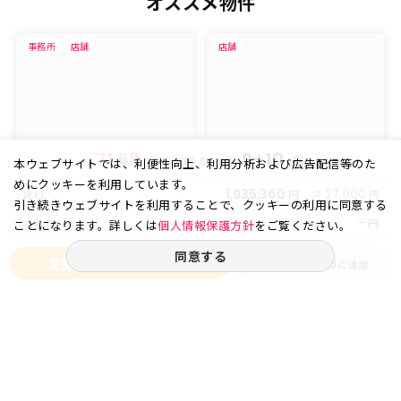
オススメ物件
事務所
店舗
店舗
71.68
9+10
坪
(
㎡)
階
236.95
本ウェブサイトでは、利便性向上、利用分析および広告配信等のた
めにクッキーを利用しています。
1,935,360
円
27,000
賃料
坪
円
引き続きウェブサイトを利用することで、クッキーの利用に同意する
-
円
共益費
ことになります。詳しくは
個人情報保護方針
をご覧ください。
同意する
空室状況をお問い合わせ
お気に入りに追加