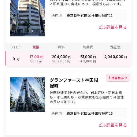
と昭和通りの⾓地にあり、視認性も高いです。
所在地
東京都千代田区神田紺屋町11
ビル詳細を見る
フロア
面積
賃料
共益費
保証金
17.00
204,000
51,000
2,040,000
坪
円
円
円
9
階
㎡
坪
円
坪
円
56.19
12,000
3,000
1
件募集あり
グランファースト神田紺
屋町
神田駅徒歩4分の好立地、岩本町駅・新日本橋
駅・小伝馬町駅・秋葉原駅も徒歩圏内で利便性
の良い立地です。
所在地
東京都千代田区神田紺屋町15
ビル詳細を見る