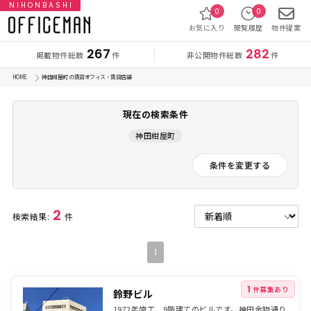
NIHONBASHI
0
0
お気に入り
閲覧履歴
物件提案
267
282
掲載物件総数
非公開物件総数
件
件
HOME
神田紺屋町 の賃貸オフィス・賃貸店舗
現在の検索条件
神田紺屋町
条件を変更する
2
検索結果:
件
1
1
件募集あり
鈴野ビル
1972年竣工、9階建てのビルです。神⽥⾦物通り