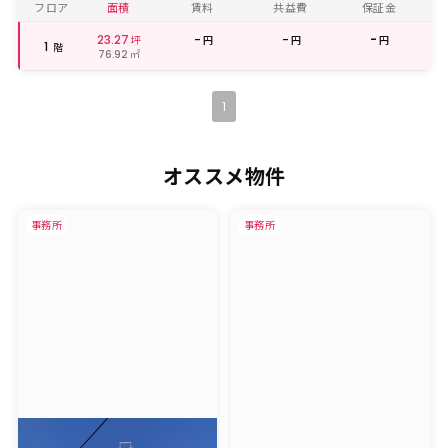
フロア
面積
賃料
共益費
保証金
23.27
-
-
-
坪
円
円
円
1
階
㎡
76.92
1
オススメ物件
事務所
事務所