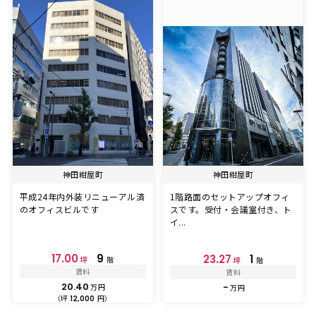
神田紺屋町
神田紺屋町
平成24年内外装リニューアル済
1階路面のセットアップオフィ
のオフィスビルです
スです。受付・会議室付き、ト
イ...
17.00
9
23.27
1
坪
階
坪
階
賃料
賃料
20.40
-
万円
万円
（坪
円）
12,000