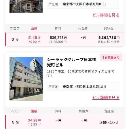
所在地
東京都中央区日本橋兜町8-11
ビル詳細を見る
フロア
面積
賃料
共益費
保証金
21.45
536,273
-
5,362,730
坪
円
円
円
2
階
㎡
坪
円
賃料の10ヶ月分
70.92
25,001
1
件募集あり
シーラックグループ日本橋
兜町ビル
1986年竣工、10階建ての賃貸オフィスビルで
す！
所在地
東京都中央区日本橋兜町18-5
ビル詳細を見る
フロア
面積
賃料
共益費
保証金
34.28
-
-
坪
円
円
5
階
お問い合わせ
㎡
113.33