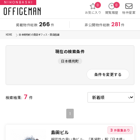
NIHONBASHI
0
0
お気に入り
閲覧履歴
物件提案
266
281
掲載物件総数
非公開物件総数
件
件
HOME
日本橋兜町 の賃貸オフィス・賃貸店舗
現在の検索条件
日本橋兜町
条件を変更する
7
検索結果:
件
1
3
件募集あり
島田ビル
視認性の良い角ビル。「茅場町」駅「日本橋」