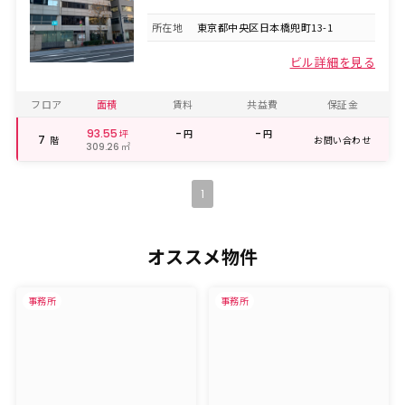
所在地
東京都中央区日本橋兜町13-1
ビル詳細を見る
フロア
面積
賃料
共益費
保証金
93.55
-
-
坪
円
円
7
階
お問い合わせ
㎡
309.26
1
オススメ物件
事務所
事務所