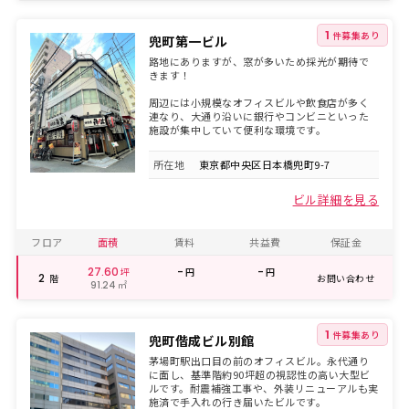
1
件募集あり
兜町第一ビル
路地にありますが、窓が多いため採光が期待で
きます！
周辺には小規模なオフィスビルや飲食店が多く
連なり、大通り沿いに銀行やコンビニといった
施設が集中していて便利な環境です。
所在地
東京都中央区日本橋兜町9-7
ビル詳細を見る
フロア
面積
賃料
共益費
保証金
27.60
-
-
坪
円
円
2
階
お問い合わせ
㎡
91.24
1
件募集あり
兜町偕成ビル別館
茅場町駅出口目の前のオフィスビル。永代通り
に面し、基準階約90坪超の視認性の高い大型ビ
ルです。耐震補強工事や、外装リニューアルも実
施済で手入れの行き届いたビルです。