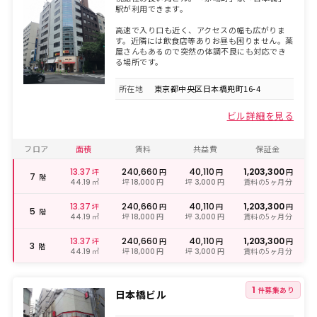
駅が利用できます。
高速で入り口も近く、アクセスの幅も広がりま
す。近隣には飲食店等ありお昼も困りません。薬
屋さんもあるので突然の体調不良にも対応でき
る場所です。
所在地
東京都中央区日本橋兜町16-4
ビル詳細を見る
フロア
面積
賃料
共益費
保証金
13.37
240,660
40,110
1,203,300
坪
円
円
円
7
階
㎡
坪
円
坪
円
賃料の5ヶ月分
44.19
18,000
3,000
13.37
240,660
40,110
1,203,300
坪
円
円
円
5
階
㎡
坪
円
坪
円
賃料の5ヶ月分
44.19
18,000
3,000
13.37
240,660
40,110
1,203,300
坪
円
円
円
3
階
㎡
坪
円
坪
円
賃料の5ヶ月分
44.19
18,000
3,000
1
件募集あり
日本橋ビル