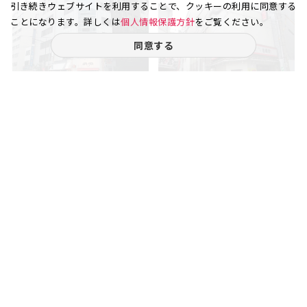
引き続きウェブサイトを利用することで、クッキーの利用に同意する
ことになります。詳しくは
個人情報保護方針
をご覧ください。
同意する
日本橋兜町
日本橋兜町
13.37
3
21.45
2
坪
階
坪
階
賃料
賃料
24.06
53.62
万円
万円
（坪
円）
（坪
円）
18,000
25,001
ご相談やご不明な点など、