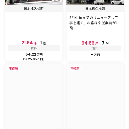
日本橋久松町
日本橋久松町
3月中旬までのリニューアル工
事を経て、お客様や従業員が1
段...
21.64
1
64.66
7
坪
階
坪
階
賃料
賃料
54.22
-
万円
万円
（坪
円）
25,057
事務所
事務所