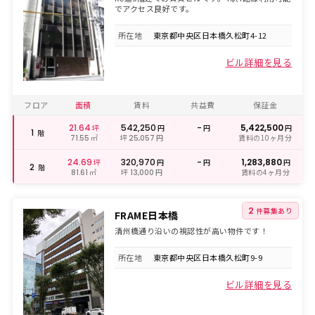
でアクセス良好です。
所在地
東京都中央区日本橋久松町4-12
ビル詳細を見る
フロア
面積
賃料
共益費
保証金
21.64
542,250
-
5,422,500
坪
円
円
円
1
階
㎡
坪
円
賃料の10ヶ月分
71.55
25,057
24.69
320,970
-
1,283,880
坪
円
円
円
2
階
㎡
坪
円
賃料の4ヶ月分
81.61
13,000
2
件募集あり
FRAME日本橋
清州橋通り沿いの視認性が高い物件です！
所在地
東京都中央区日本橋久松町9-9
ビル詳細を見る