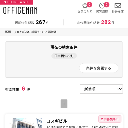
NIHONBASHI
0
0
お気に入り
閲覧履歴
物件提案
267
282
掲載物件総数
非公開物件総数
件
件
HOME
日本橋久松町 の賃貸オフィス・賃貸店舗
現在の検索条件
日本橋久松町
条件を変更する
6
検索結果:
件
1
2
件募集あり
コスギビル
RC造5階建ての賃貸ビルです。4駅4路線利用可能