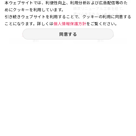
本ウェブサイトでは、利便性向上、利用分析および広告配信等のた
順次リニューアル工事を経て、
めにクッキーを利用しています。
遊び心を忘れないオフィスへ
引き続きウェブサイトを利用することで、クッキーの利用に同意する
と...
ことになります。詳しくは
個人情報保護方針
をご覧ください。
同意する
24.69
2
60.95
3
坪
階
坪
階
賃料
賃料
32.09
134.09
万円
万円
（坪
円）
（坪
円）
13,000
22,000
ご相談やご不明な点など、
お気軽にお問い合わせください。
03-6262-5940
お電話受付｜平日9:30〜18:00