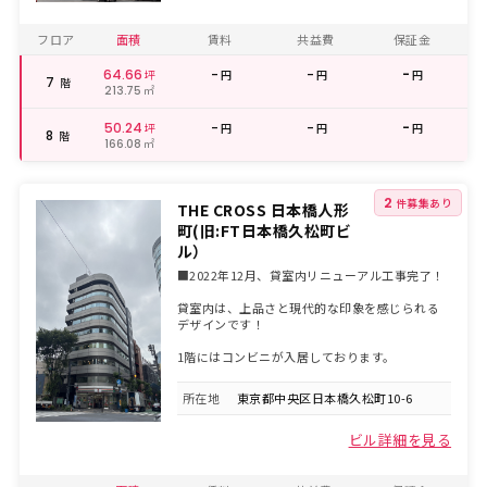
フロア
面積
賃料
共益費
保証金
64.66
-
-
-
坪
円
円
円
7
階
㎡
213.75
50.24
-
-
-
坪
円
円
円
8
階
㎡
166.08
2
件募集あり
THE CROSS 日本橋人形
町(旧:FT日本橋久松町ビ
ル）
■2022年12月、貸室内リニューアル工事完了！
貸室内は、上品さと現代的な印象を感じられる
デザインです！
1階にはコンビニが入居しております。
所在地
東京都中央区日本橋久松町10-6
ビル詳細を見る