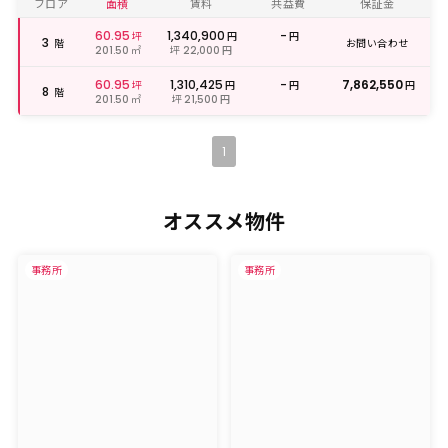
フロア
面積
賃料
共益費
保証金
60.95
1,340,900
-
坪
円
円
3
階
お問い合わせ
㎡
坪
円
201.50
22,000
60.95
1,310,425
-
7,862,550
坪
円
円
円
8
階
㎡
坪
円
201.50
21,500
1
オススメ物件
事務所
事務所