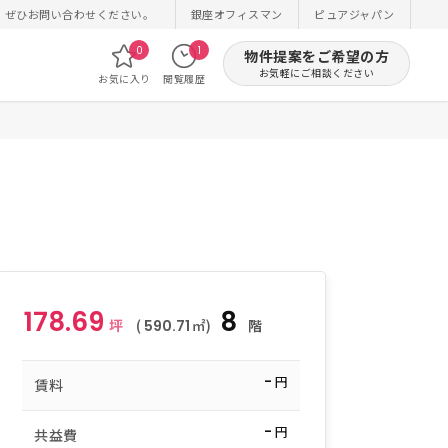
！ぜひお問い合わせください。
銀座オフィスマン
ピュアジャパン
0
1
物件提案をご希望の方
お気軽にご相談ください
お気に入り
閲覧履歴
178.69
8
坪
(
㎡)
階
590.71
-
円
賃料
-
円
共益費