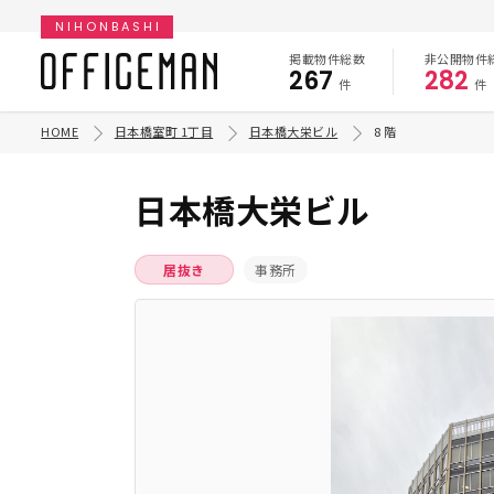
NIHONBASHI
掲載物件総数
非公開物件
267
282
件
件
HOME
日本橋室町 1丁目
日本橋大栄ビル
8 階
日本橋大栄ビル
居抜き
事務所