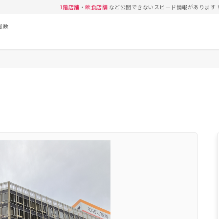
1階店舗
・
飲食店舗
など公開できないスピード情報があります
総数