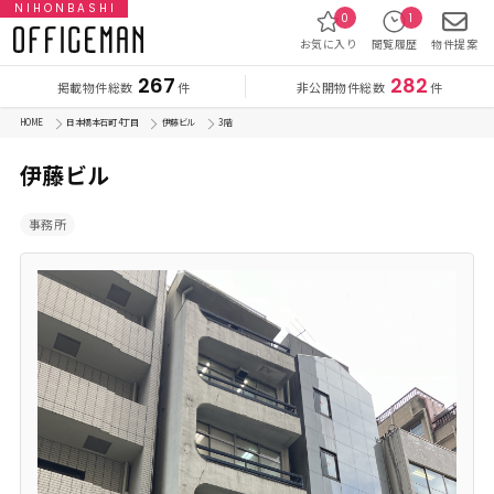
NIHONBASHI
0
1
お気に入り
閲覧履歴
物件提案
267
282
掲載物件総数
非公開物件総数
件
件
HOME
日本橋本石町 4丁目
伊藤ビル
3 階
伊藤ビル
事務所