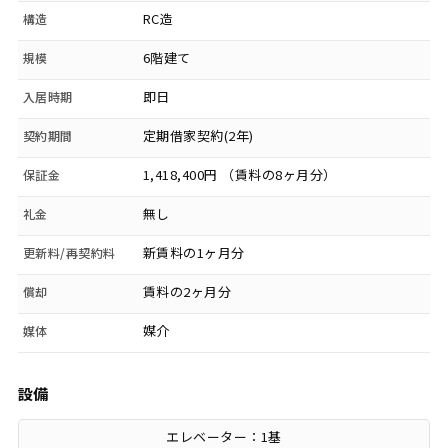
RC造
構造
6階建て
規模
即日
入居時期
定期借家契約(2年)
契約期間
1,418,400円 （賃料の8ヶ月分）
保証金
無し
礼金
新賃料の1ヶ月分
更新料/再契約料
賃料の2ヶ月分
償却
媒介
媒体
設備
エレベーター：1基