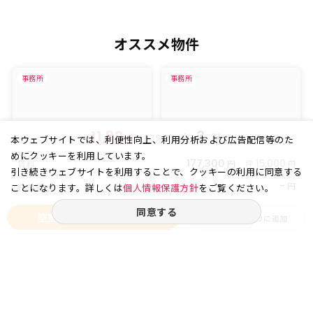
オススメ物件
事務所
事務所
11.82
3
坪
(
㎡)
階
39.08
本ウェブサイトでは、利便性向上、利用分析および広告配信等のた
めにクッキーを利用しています。
177,300
円
15,000
賃料
坪
円
引き続きウェブサイトを利用することで、クッキーの利用に同意する
-
円
共益費
ことになります。詳しくは
個人情報保護方針
をご覧ください。
同意する
空室状況をお問い合わせ
お気に入りに追加