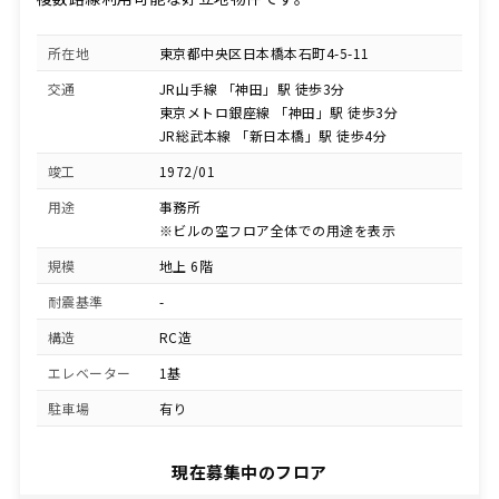
所在地
東京都中央区日本橋本石町4-5-11
交通
JR山手線 「神田」駅 徒歩3分
東京メトロ銀座線 「神田」駅 徒歩3分
JR総武本線 「新日本橋」駅 徒歩4分
竣工
1972/01
用途
事務所
※ビルの空フロア全体での用途を表示
規模
地上 6階
耐震基準
-
構造
RC造
エレベーター
1基
駐車場
有り
現在募集中のフロア