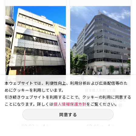
本ウェブサイトでは、利便性向上、利用分析および広告配信等のた
めにクッキーを利用しています。
日本橋本町 4丁目
日本橋人形町 1丁目
引き続きウェブサイトを利用することで、クッキーの利用に同意する
大通り沿いに窓が面しているた
ことになります。詳しくは
個人情報保護方針
をご覧ください。
め、日中は日当たりがよく明
る...
同意する
60.93
4
42.45
4
坪
階
坪
階
賃料
賃料