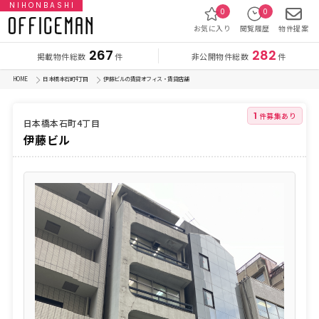
NIHONBASHI
0
0
お気に入り
閲覧履歴
物件提案
267
282
掲載物件総数
非公開物件総数
件
件
HOME
日本橋本石町4丁目
伊藤ビルの賃貸オフィス・賃貸店舗
1
件募集あり
日本橋本石町4丁目
伊藤ビル