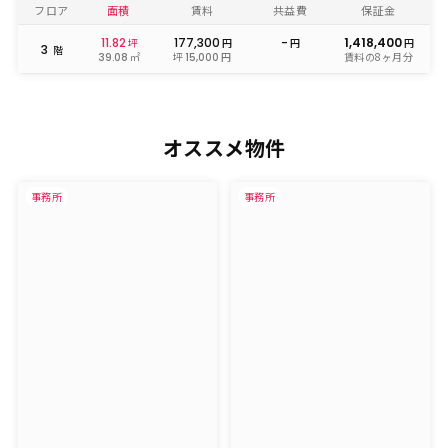
フロア
面積
賃料
共益費
保証金
11.82
177,300
-
1,418,400
坪
円
円
円
3
階
㎡
坪
円
賃料の8ヶ月分
39.08
15,000
オススメ物件
事務所
事務所