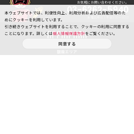
お気軽にお問い合わせください。
03-6262-5940
本ウェブサイトでは、利便性向上、利用分析および広告配信等のた
お電話受付｜平日9:30〜18:00
めにクッキーを利用しています。
引き続きウェブサイトを利用することで、クッキーの利用に同意する
ことになります。詳しくは
個人情報保護方針
をご覧ください。
同意する
銀座エリア
銀座1丁目
銀座2丁目
銀座3丁目
銀座4丁目
銀座5丁目
銀座6丁目
銀座7丁目
銀座8丁目
八重洲、日本橋エリア
日本橋
京橋
八重洲
日本橋茅場町
八丁堀
日本橋兜町
日本橋本石町
日本橋室町
日本橋本町
日本橋堀留町
日本橋富沢町
日本橋久松町
日本橋人形町
日本橋小舟町
日本橋大伝馬町
日本橋小伝馬町
日本橋浜町
日本橋中洲
日本橋蛎殻町
日本橋箱崎町
日本橋小網町
東日本橋
日本橋馬喰町
日本橋横山町
丸の内
鍛冶町
神田鍛冶町
神田紺屋町
神田美倉町