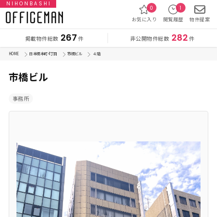
NIHONBASHI
0
1
お気に入り
閲覧履歴
物件提案
267
282
掲載物件総数
非公開物件総数
件
件
HOME
日本橋本町 4丁目
市橋ビル
４ 階
市橋ビル
事務所