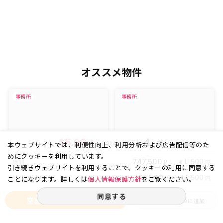
オススメ物件
事務所
事務所
65.00
４
坪
(
㎡)
階
214.88
本ウェブサイトでは、利便性向上、利用分析および広告配信等のた
めにクッキーを利用しています。
747,500
円
11,500
賃料
坪
円
引き続きウェブサイトを利用することで、クッキーの利用に同意する
162,500
円
2,500
共益費
坪
円
ことになります。詳しくは
個人情報保護方針
をご覧ください。
同意する
空室状況をお問い合わせ
お気に入りに追加