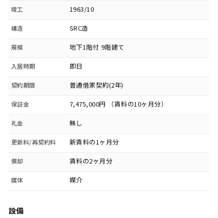
1963/10
竣工
SRC造
構造
地下1階付 9階建て
規模
即日
入居時期
普通借家契約(2年)
契約期間
7,475,000円 （賃料の10ヶ月分）
保証金
無し
礼金
新賃料の1ヶ月分
更新料/再契約料
賃料の2ヶ月分
償却
媒介
媒体
設備