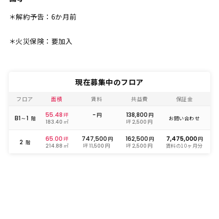
＊解約予告：6か月前
＊火災保険：要加入
現在募集中のフロア
フロア
面積
賃料
共益費
保証金
55.48
-
138,800
坪
円
円
B1～1
階
お問い合わせ
㎡
坪
円
183.40
2,500
65.00
747,500
162,500
7,475,000
坪
円
円
円
2
階
㎡
坪
円
坪
円
賃料の10ヶ月分
214.88
11,500
2,500