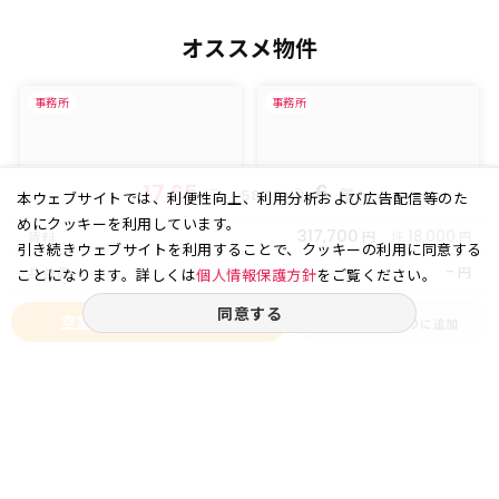
オススメ物件
事務所
事務所
17.65
6
坪
(
㎡)
階
58.35
本ウェブサイトでは、利便性向上、利用分析および広告配信等のた
めにクッキーを利用しています。
317,700
円
18,000
賃料
坪
円
引き続きウェブサイトを利用することで、クッキーの利用に同意する
-
円
共益費
ことになります。詳しくは
個人情報保護方針
をご覧ください。
同意する
空室状況をお問い合わせ
お気に入りに追加