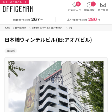
NIHONBASHI
0
1
お気に入り
閲覧履歴
物件提案
267
280
掲載物件総数
非公開物件総数
件
件
HOME
日本橋小網町
日本橋ウィンテルビル(旧:アオバビル)
6 階
日本橋ウィンテルビル(旧:アオバビル)
事務所