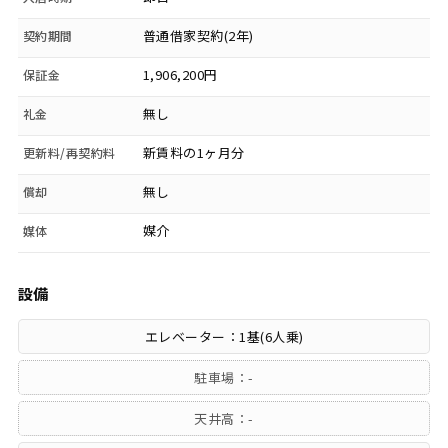
普通借家契約(2年)
契約期間
1,906,200円
保証金
無し
礼金
新賃料の1ヶ月分
更新料/再契約料
無し
償却
媒介
媒体
設備
エレベーター：1基(6人乗)
駐車場：-
天井高：-