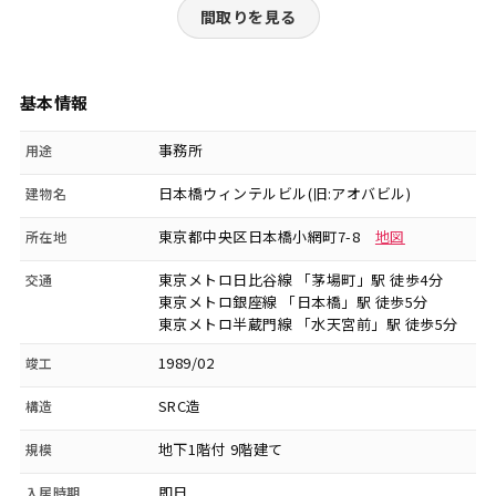
間取りを見る
基本情報
事務所
用途
日本橋ウィンテルビル(旧:アオバビル)
建物名
東京都中央区日本橋小網町7-8
地図
所在地
東京メトロ日比谷線 「茅場町」駅 徒歩4分
交通
東京メトロ銀座線 「日本橋」駅 徒歩5分
東京メトロ半蔵門線 「水天宮前」駅 徒歩5分
1989/02
竣工
SRC造
構造
地下1階付 9階建て
規模
即日
入居時期