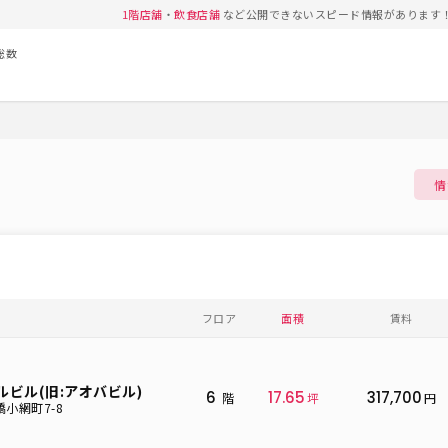
1階店舗
・
飲食店舗
など公開できないスピード情報があります
総数
情
フロア
面積
賃料
ビル(旧:アオバビル)
6
17.65
317,700
階
坪
円
小網町7-8