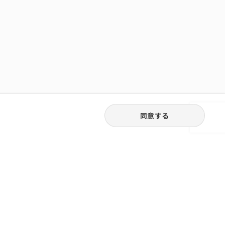
同意する
03-6262-5940
お電話受付｜平日9:30〜18:00