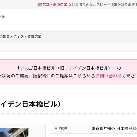
1階店舗
・
飲食店舗
など公開できないスピード情報があります
総数
の賃貸オフィス・賃貸店舗
「アルゴ日本橋ビル（旧：アイデン日本橋ビル）」の
新状況のご確認、類似物件のご提案は
こちらから
お問い合わせ
くださ
アイデン日本橋ビル）
所在地
東京都中央区日本橋箱崎町