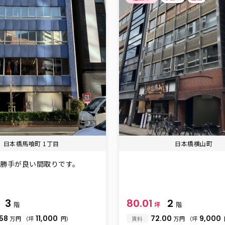
日本橋馬喰町 1丁目
日本橋横山町
い勝手が良い間取りです。
3
80.01
2
階
坪
階
.58
11,000
72.00
9,000
万円
（坪
円）
賃料
万円
（坪