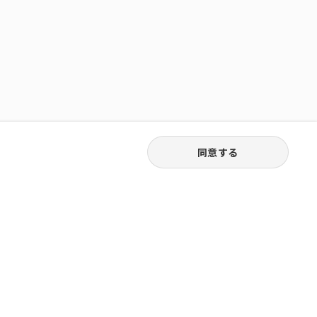
同意する
03-6262-5940
お電話受付｜平日9:30〜18:00