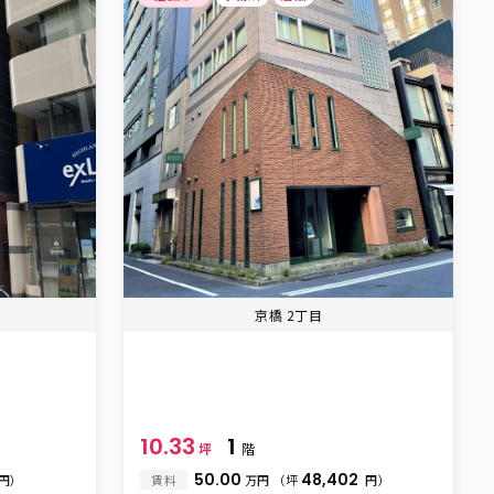
京橋 2丁目
10.33
1
坪
階
50.00
48,402
円）
賃料
万円
（坪
円）