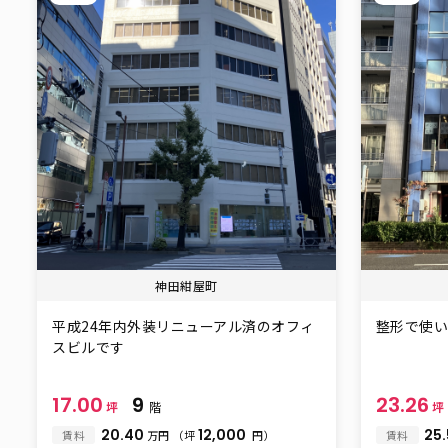
神田紺屋町
平成24年内外装リニューアル済のオフィ
整形で使
スビルです
17.00
9
23.26
坪
階
坪
20.40
12,000
25
賃料
万円
（坪
円）
賃料