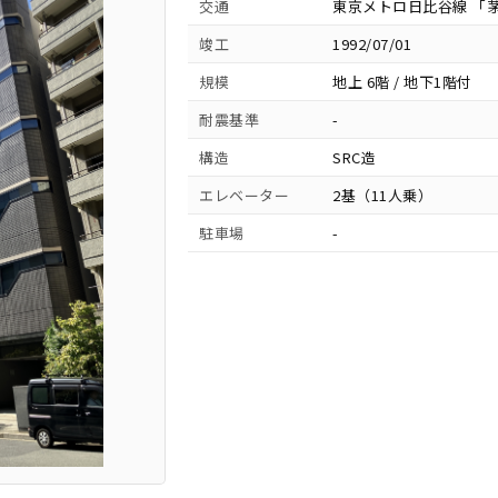
交通
東京メトロ日比谷線 「茅
竣工
1992/07/01
規模
地上 6階 / 地下1階付
耐震基準
-
構造
SRC造
エレベーター
2基（11人乗）
駐車場
-