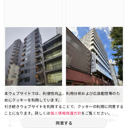
本ウェブサイトでは、利便性向上、利用分析および広告配信等のた
めにクッキーを利用しています。
引き続きウェブサイトを利用することで、クッキーの利用に同意する
日本橋小網町
日本橋本町 4丁目
ことになります。詳しくは
個人情報保護方針
をご覧ください。
最上階！重飲食可能です！バル
空調は個別空調。トイレは男女
コニーが使用可能です！業種
別です。オフィスは24時間利
同意する
等...
用...