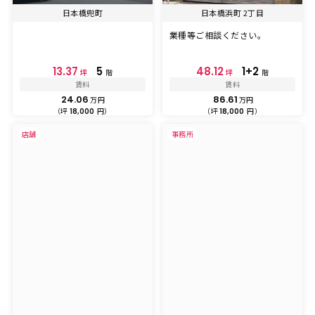
日本橋兜町
日本橋浜町 2丁目
業種等ご相談ください。
13.37
5
48.12
1+2
坪
階
坪
階
賃料
賃料
24.06
86.61
万円
万円
（坪
円）
（坪
円）
18,000
18,000
店舗
事務所