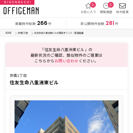
NIHONBASHI
0
0
お気に入り
閲覧履歴
物件提案
266
281
掲載物件総数
非公開物件総数
件
件
HOME
京橋1丁目
住友生命八重洲東ビルの賃貸オフィス・賃貸店舗
「住友生命八重洲東ビル」の
最新状況のご確認、類似物件のご提案は
こちらから
お問い合わせ
ください。
京橋1丁目
住友生命八重洲東ビル