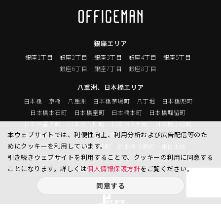
銀座エリア
銀座1丁目
銀座2丁目
銀座3丁目
銀座4丁目
銀座5丁目
銀座6丁目
銀座7丁目
銀座8丁目
八重洲、日本橋エリア
日本橋
京橋
八重洲
日本橋茅場町
八丁堀
日本橋兜町
日本橋本石町
日本橋室町
日本橋本町
日本橋堀留町
日本橋富沢町
日本橋久松町
日本橋人形町
日本橋小舟町
本ウェブサイトでは、利便性向上、利用分析および広告配信等のた
日本橋大伝馬町
日本橋小伝馬町
日本橋浜町
日本橋中洲
めにクッキーを利用しています。
日本橋蛎殻町
日本橋箱崎町
日本橋小網町
東日本橋
引き続きウェブサイトを利用することで、クッキーの利用に同意する
日本橋馬喰町
日本橋横山町
丸の内
鍛冶町
神田鍛冶町
ことになります。詳しくは
個人情報保護方針
をご覧ください。
神田紺屋町
神田美倉町
同意する