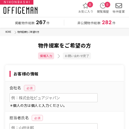
NIHONBASHI
0
0
お気に入り
閲覧履歴
物件提案
267
282
掲載物件総数
非公開物件総数
件
件
HOME
物件提案をご希望の方
物件提案をご希望の方
情報入力
お問い合わせ完了
お客様の情報
会社名
必須
＊個人の方は個人と入力ください。
担当者氏名
必須