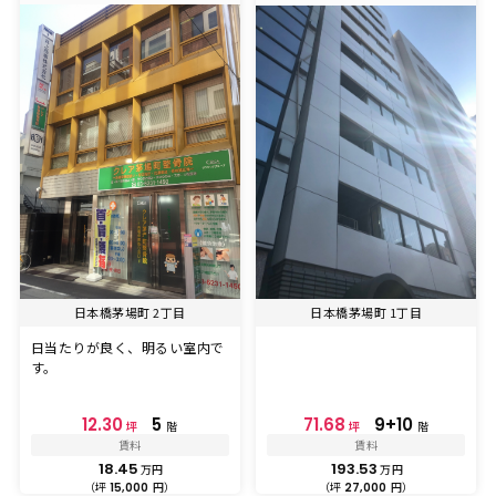
日本橋茅場町 2丁目
日本橋茅場町 1丁目
日当たりが良く、明るい室内で
す。
12.30
5
71.68
9+10
坪
階
坪
階
賃料
賃料
18.45
193.53
万円
万円
（坪
円）
（坪
円）
15,000
27,000