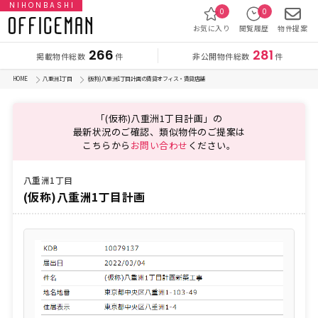
NIHONBASHI
0
0
お気に入り
閲覧履歴
物件提案
266
281
掲載物件総数
非公開物件総数
件
件
HOME
八重洲1丁目
(仮称)八重洲1丁目計画の賃貸オフィス・賃貸店舗
「(仮称)八重洲1丁目計画」の
最新状況のご確認、類似物件のご提案は
こちらから
お問い合わせ
ください。
八重洲1丁目
(仮称)八重洲1丁目計画