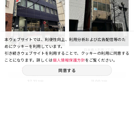
本ウェブサイトでは、利便性向上、利用分析および広告配信等のた
めにクッキーを利用しています。
神田鍛冶町 3丁目
日本橋人形町 2丁目
引き続きウェブサイトを利用することで、クッキーの利用に同意する
ことになります。詳しくは
個人情報保護方針
をご覧ください。
24.81
4
7.65
3
同意する
坪
階
坪
階
賃料
賃料
37.21
11.00
万円
万円
（坪
円）
（坪
円）
15,000
14,379
ご相談やご不明な点など、