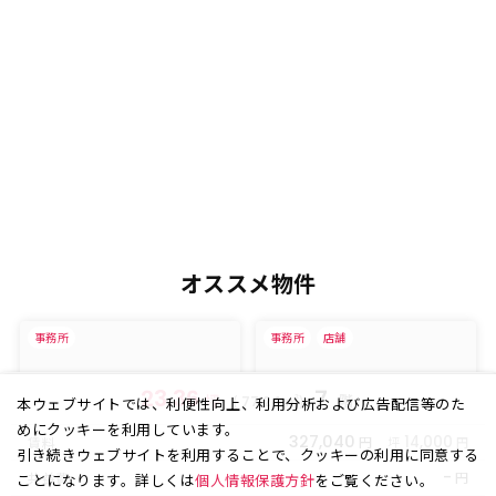
オススメ物件
事務所
事務所
店舗
23.36
7
坪
(
㎡)
階
77.24
本ウェブサイトでは、利便性向上、利用分析および広告配信等のた
めにクッキーを利用しています。
327,040
円
14,000
賃料
坪
円
引き続きウェブサイトを利用することで、クッキーの利用に同意する
-
円
共益費
ことになります。詳しくは
個人情報保護方針
をご覧ください。