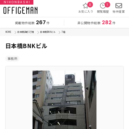
NIHONBASHI
0
1
お気に入り
閲覧履歴
物件提案
267
282
掲載物件総数
非公開物件総数
件
件
HOME
日本橋浜町 1丁目
日本橋BNKビル
7 階
日本橋BNKビル
事務所