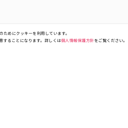
のためにクッキーを利用しています。
意することになります。詳しくは
個人情報保護方針
をご覧ください。
お気軽にお問い合わせください。
銀座4丁目
銀座5丁目
銀座6丁目
銀座7丁目
銀座8丁目
町
八丁堀
日本橋兜町
日本橋本石町
日本橋室町
日本橋本町
日本