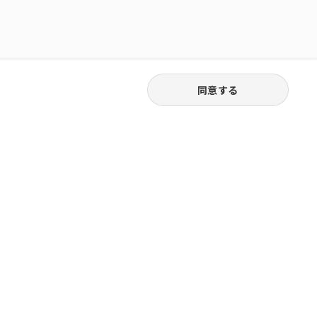
同意する
03-6262-5940
お電話受付｜平日9:30〜18:00
株式会社ピュアジャパン
橋堀留町