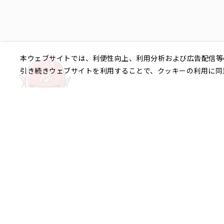
本ウェブサイトでは、利便性向上、利用分析および広告配信等
引き続きウェブサイトを利用することで、クッキーの利用に同
ご相談やご不明な点など、
銀座エリア
銀座1丁目
銀座2丁目
銀座3丁目
八重洲、日本橋エリア
日本橋
京橋
八重洲
日本橋茅場