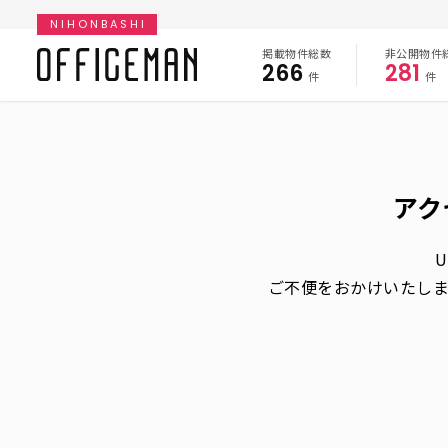
NIHONBASHI
掲載物件総数
非公開物件
266
281
件
件
アク
ご不便をおかけいたし