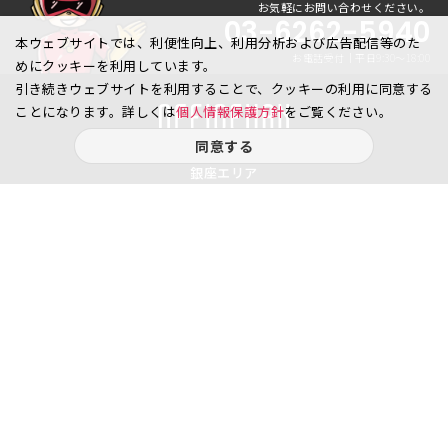
お気軽にお問い合わせください。
03-6262-5940
本ウェブサイトでは、利便性向上、利用分析および広告配信等のた
お電話受付｜平日9:30〜18:00
めにクッキーを利用しています。
引き続きウェブサイトを利用することで、クッキーの利用に同意する
ことになります。詳しくは
個人情報保護方針
をご覧ください。
同意する
銀座エリア
銀座1丁目
銀座2丁目
銀座3丁目
銀座4丁目
銀座5丁目
銀座6丁目
銀座7丁目
銀座8丁目
八重洲、日本橋エリア
日本橋
京橋
八重洲
日本橋茅場町
八丁堀
日本橋兜町
日本橋本石町
日本橋室町
日本橋本町
日本橋堀留町
日本橋富沢町
日本橋久松町
日本橋人形町
日本橋小舟町
日本橋大伝馬町
日本橋小伝馬町
日本橋浜町
日本橋中洲
日本橋蛎殻町
日本橋箱崎町
日本橋小網町
東日本橋
日本橋馬喰町
日本橋横山町
丸の内
鍛冶町
神田鍛冶町
神田紺屋町
神田美倉町