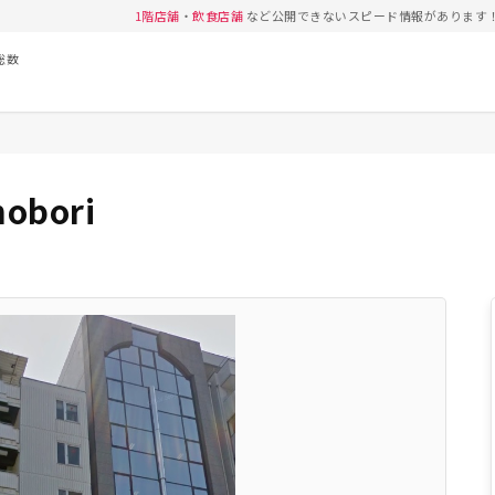
1階店舗
・
飲食店舗
など公開できないスピード情報があります
総数
hobori