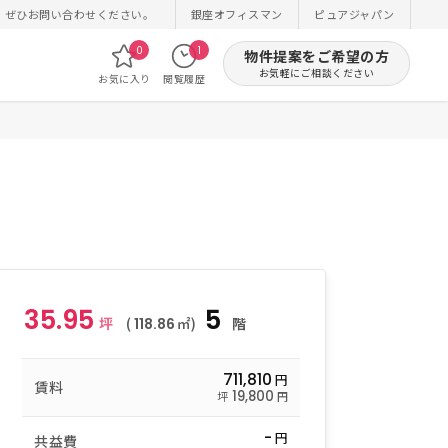
！ぜひお問い合わせください。
銀座オフィスマン
ピュアジャパン
0
1
物件提案をご希望の方
お気軽にご相談ください
お気に入り
閲覧履歴
35.95
5
坪
(
㎡)
階
118.86
711,810
円
賃料
19,800
坪
円
-
円
共益費