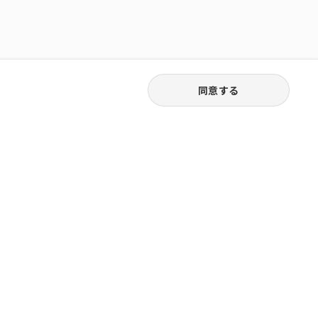
同意する
03-6262-5940
お電話受付｜平日9:30〜18:00
株式会社ピュアジャパン
橋堀留町