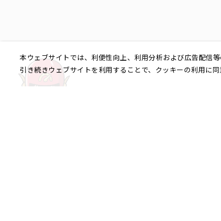
本ウェブサイトでは、利便性向上、利用分析および広告配信等
引き続きウェブサイトを利用することで、クッキーの利用に同
ご相談やご不明な点など、
銀座エリア
銀座1丁目
銀座2丁目
銀座3丁目
八重洲、日本橋エリア
日本橋
京橋
八重洲
日本橋茅場