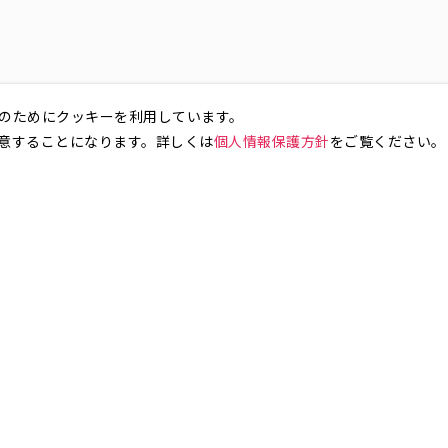
のためにクッキーを利用しています。
意することになります。詳しくは
個人情報保護方針
をご覧ください。
お気軽にお問い合わせください。
銀座4丁目
銀座5丁目
銀座6丁目
銀座7丁目
銀座8丁目
町
八丁堀
日本橋兜町
日本橋本石町
日本橋室町
日本橋本町
日本