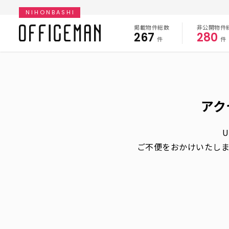
NIHONBASHI
掲載物件総数
非公開物件
267
280
件
件
アク
ご不便をおかけいたし