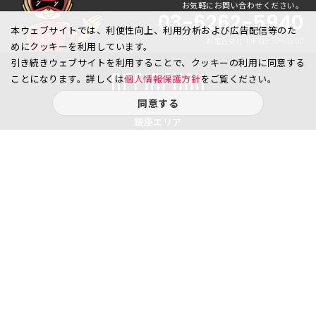
お気軽にお問い合わせください。
03-6262-5940
本ウェブサイトでは、利便性向上、利用分析および広告配信等のた
お電話受付｜平日9:30〜18:00
めにクッキーを利用しています。
引き続きウェブサイトを利用することで、クッキーの利用に同意する
ことになります。詳しくは
個人情報保護方針
をご覧ください。
同意する
銀座エリア
銀座1丁目
銀座2丁目
銀座3丁目
銀座4丁目
銀座5丁目
銀座6丁目
銀座7丁目
銀座8丁目
八重洲、日本橋エリア
日本橋
京橋
八重洲
日本橋茅場町
八丁堀
日本橋兜町
日本橋本石町
日本橋室町
日本橋本町
日本橋堀留町
日本橋富沢町
日本橋久松町
日本橋人形町
日本橋小舟町
日本橋大伝馬町
日本橋小伝馬町
日本橋浜町
日本橋中洲
日本橋蛎殻町
日本橋箱崎町
日本橋小網町
東日本橋
日本橋馬喰町
日本橋横山町
丸の内
鍛冶町
神田鍛冶町
神田紺屋町
神田美倉町