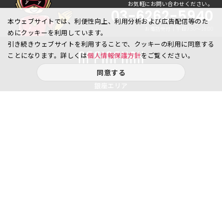
お気軽にお問い合わせください。
03-6262-5940
本ウェブサイトでは、利便性向上、利用分析および広告配信等のた
お電話受付｜平日9:30〜18:00
めにクッキーを利用しています。
引き続きウェブサイトを利用することで、クッキーの利用に同意する
ことになります。詳しくは
個人情報保護方針
をご覧ください。
同意する
銀座エリア
銀座1丁目
銀座2丁目
銀座3丁目
銀座4丁目
銀座5丁目
銀座6丁目
銀座7丁目
銀座8丁目
八重洲、日本橋エリア
日本橋
京橋
八重洲
日本橋茅場町
八丁堀
日本橋兜町
日本橋本石町
日本橋室町
日本橋本町
日本橋堀留町
日本橋富沢町
日本橋久松町
日本橋人形町
日本橋小舟町
日本橋大伝馬町
日本橋小伝馬町
日本橋浜町
日本橋中洲
日本橋蛎殻町
日本橋箱崎町
日本橋小網町
東日本橋
日本橋馬喰町
日本橋横山町
丸の内
鍛冶町
神田鍛冶町
神田紺屋町
神田美倉町