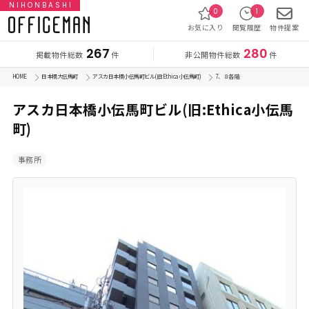
NIHONBASHI
0
1
お気に入り
閲覧履歴
物件提案
267
280
掲載物件総数
非公開物件総数
件
件
HOME
日本橋大伝馬町
アスカ日本橋小伝馬町ビル(旧:Ethica小伝馬町)
7、８各 階
アスカ日本橋小伝馬町ビル(旧:Ethica小伝馬
町)
事務所