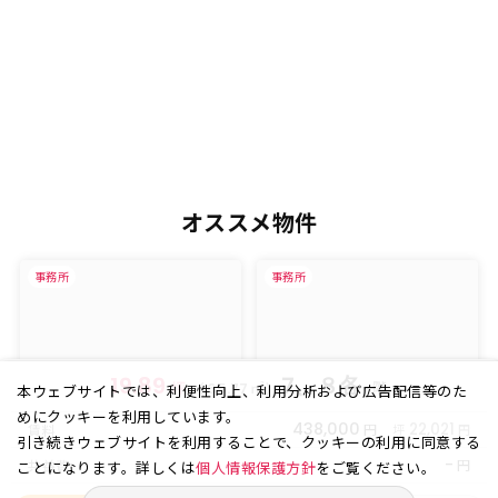
オススメ物件
事務所
事務所
19.89
7、８各
坪
(
㎡)
階
65.77
本ウェブサイトでは、利便性向上、利用分析および広告配信等のた
めにクッキーを利用しています。
438,000
円
22,021
賃料
坪
円
引き続きウェブサイトを利用することで、クッキーの利用に同意する
-
円
共益費
ことになります。詳しくは
個人情報保護方針
をご覧ください。