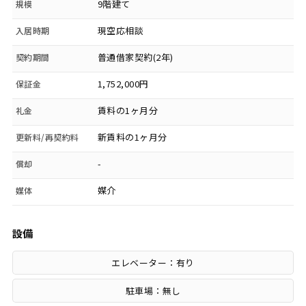
9階建て
規模
現空応相談
入居時期
普通借家契約(2年)
契約期間
1,752,000円
保証金
賃料の1ヶ月分
礼金
新賃料の1ヶ月分
更新料/再契約料
-
償却
媒介
媒体
設備
エレベーター：有り
駐車場：無し