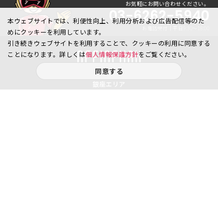
お気軽にお問い合わせください。
03-6262-5940
本ウェブサイトでは、利便性向上、利用分析および広告配信等のた
お電話受付｜平日9:30〜18:00
めにクッキーを利用しています。
引き続きウェブサイトを利用することで、クッキーの利用に同意する
ことになります。詳しくは
個人情報保護方針
をご覧ください。
同意する
銀座エリア
銀座1丁目
銀座2丁目
銀座3丁目
銀座4丁目
銀座5丁目
銀座6丁目
銀座7丁目
銀座8丁目
八重洲、日本橋エリア
日本橋
京橋
八重洲
日本橋茅場町
八丁堀
日本橋兜町
日本橋本石町
日本橋室町
日本橋本町
日本橋堀留町
日本橋富沢町
日本橋久松町
日本橋人形町
日本橋小舟町
日本橋大伝馬町
日本橋小伝馬町
日本橋浜町
日本橋中洲
日本橋蛎殻町
日本橋箱崎町
日本橋小網町
東日本橋
日本橋馬喰町
日本橋横山町
丸の内
鍛冶町
神田鍛冶町
神田紺屋町
神田美倉町