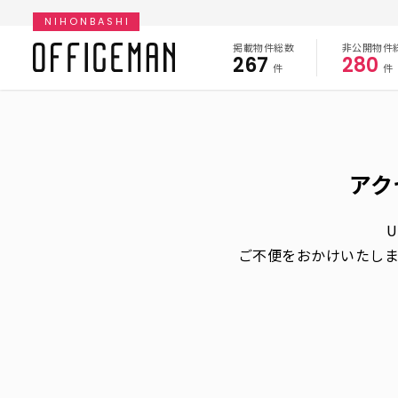
NIHONBASHI
掲載物件総数
非公開物件
267
280
件
件
アク
ご不便をおかけいたし