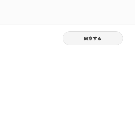
同意する
03-6262-5940
お電話受付｜平日9:30〜18:00
株式会社ピュアジャパン
橋堀留町