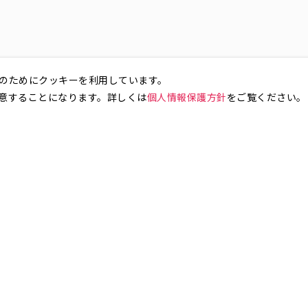
のためにクッキーを利用しています。
意することになります。詳しくは
個人情報保護方針
をご覧ください。
お気軽にお問い合わせください。
銀座4丁目
銀座5丁目
銀座6丁目
銀座7丁目
銀座8丁目
町
八丁堀
日本橋兜町
日本橋本石町
日本橋室町
日本橋本町
日本