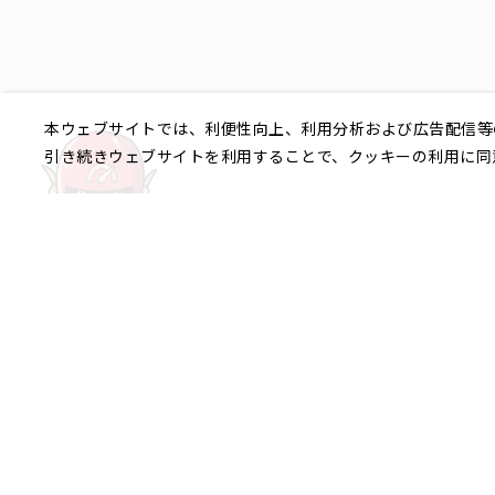
本ウェブサイトでは、利便性向上、利用分析および広告配信等
引き続きウェブサイトを利用することで、クッキーの利用に同
ご相談やご不明な点など、
銀座エリア
銀座1丁目
銀座2丁目
銀座3丁目
八重洲、日本橋エリア
日本橋
京橋
八重洲
日本橋茅場