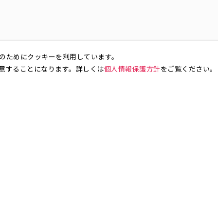
のためにクッキーを利用しています。
意することになります。詳しくは
個人情報保護方針
をご覧ください。
お気軽にお問い合わせください。
銀座4丁目
銀座5丁目
銀座6丁目
銀座7丁目
銀座8丁目
町
八丁堀
日本橋兜町
日本橋本石町
日本橋室町
日本橋本町
日本