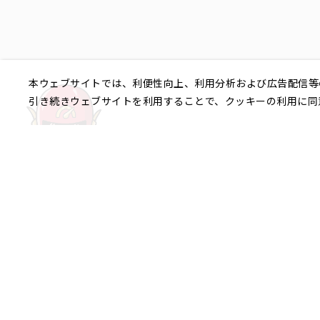
本ウェブサイトでは、利便性向上、利用分析および広告配信等
引き続きウェブサイトを利用することで、クッキーの利用に同
ご相談やご不明な点など、
銀座エリア
銀座1丁目
銀座2丁目
銀座3丁目
八重洲、日本橋エリア
日本橋
京橋
八重洲
日本橋茅場