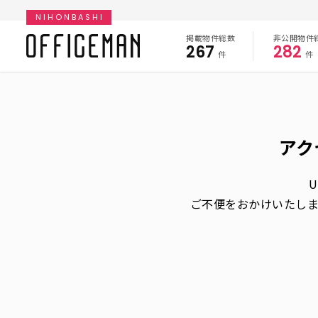
NIHONBASHI
掲載物件総数
非公開物件
267
282
件
件
アク
ご不便をおかけいたし