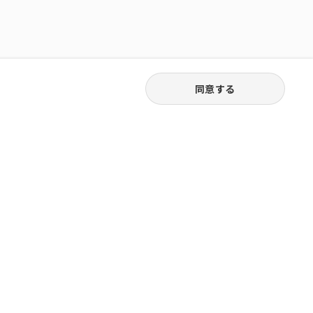
同意する
03-6262-5940
お電話受付｜平日9:30〜18:00
株式会社ピュアジャパン
橋堀留町