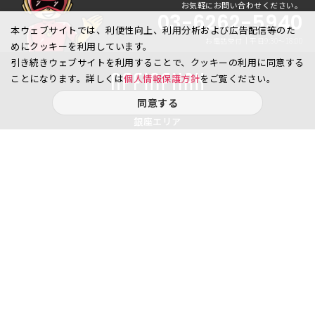
お気軽にお問い合わせください。
03-6262-5940
本ウェブサイトでは、利便性向上、利用分析および広告配信等のた
お電話受付｜平日9:30〜18:00
めにクッキーを利用しています。
引き続きウェブサイトを利用することで、クッキーの利用に同意する
ことになります。詳しくは
個人情報保護方針
をご覧ください。
同意する
銀座エリア
銀座1丁目
銀座2丁目
銀座3丁目
銀座4丁目
銀座5丁目
銀座6丁目
銀座7丁目
銀座8丁目
八重洲、日本橋エリア
日本橋
京橋
八重洲
日本橋茅場町
八丁堀
日本橋兜町
日本橋本石町
日本橋室町
日本橋本町
日本橋堀留町
日本橋富沢町
日本橋久松町
日本橋人形町
日本橋小舟町
日本橋大伝馬町
日本橋小伝馬町
日本橋浜町
日本橋中洲
日本橋蛎殻町
日本橋箱崎町
日本橋小網町
東日本橋
日本橋馬喰町
日本橋横山町
丸の内
鍛冶町
神田鍛冶町
神田紺屋町
神田美倉町