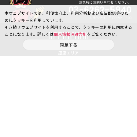
お気軽にお問い合わせください。
03-6262-5940
本ウェブサイトでは、利便性向上、利用分析および広告配信等のた
お電話受付｜平日9:30〜18:00
めにクッキーを利用しています。
引き続きウェブサイトを利用することで、クッキーの利用に同意する
ことになります。詳しくは
個人情報保護方針
をご覧ください。
同意する
銀座エリア
銀座1丁目
銀座2丁目
銀座3丁目
銀座4丁目
銀座5丁目
銀座6丁目
銀座7丁目
銀座8丁目
八重洲、日本橋エリア
日本橋
京橋
八重洲
日本橋茅場町
八丁堀
日本橋兜町
日本橋本石町
日本橋室町
日本橋本町
日本橋堀留町
日本橋富沢町
日本橋久松町
日本橋人形町
日本橋小舟町
日本橋大伝馬町
日本橋小伝馬町
日本橋浜町
日本橋中洲
日本橋蛎殻町
日本橋箱崎町
日本橋小網町
東日本橋
日本橋馬喰町
日本橋横山町
丸の内
鍛冶町
神田鍛冶町
神田紺屋町
神田美倉町