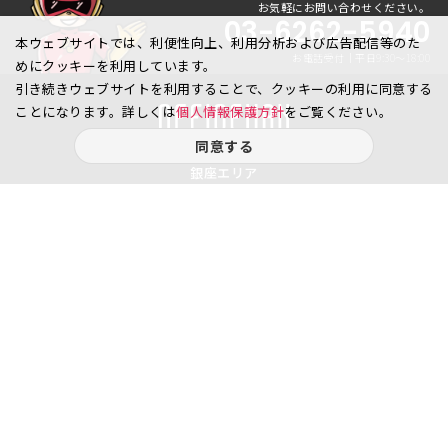
お気軽にお問い合わせください。
03-6262-5940
本ウェブサイトでは、利便性向上、利用分析および広告配信等のた
お電話受付｜平日9:30〜18:00
めにクッキーを利用しています。
引き続きウェブサイトを利用することで、クッキーの利用に同意する
ことになります。詳しくは
個人情報保護方針
をご覧ください。
同意する
銀座エリア
銀座1丁目
銀座2丁目
銀座3丁目
銀座4丁目
銀座5丁目
銀座6丁目
銀座7丁目
銀座8丁目
八重洲、日本橋エリア
日本橋
京橋
八重洲
日本橋茅場町
八丁堀
日本橋兜町
日本橋本石町
日本橋室町
日本橋本町
日本橋堀留町
日本橋富沢町
日本橋久松町
日本橋人形町
日本橋小舟町
日本橋大伝馬町
日本橋小伝馬町
日本橋浜町
日本橋中洲
日本橋蛎殻町
日本橋箱崎町
日本橋小網町
東日本橋
日本橋馬喰町
日本橋横山町
丸の内
鍛冶町
神田鍛冶町
神田紺屋町
神田美倉町