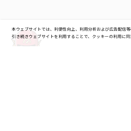
本ウェブサイトでは、利便性向上、利用分析および広告配信等
引き続きウェブサイトを利用することで、クッキーの利用に同
ご相談やご不明な点など、
銀座エリア
銀座1丁目
銀座2丁目
銀座3丁目
八重洲、日本橋エリア
日本橋
京橋
八重洲
日本橋茅場
日本橋富沢町
日本橋久松町
日本