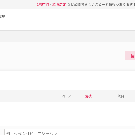
1階店舗
・
飲食店舗
など公開できないスピード情報があります
総数
情
フロア
面積
賃料