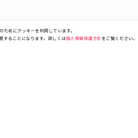
のためにクッキーを利用しています。
意することになります。詳しくは
個人情報保護方針
をご覧ください。
お気軽にお問い合わせください。
銀座4丁目
銀座5丁目
銀座6丁目
銀座7丁目
銀座8丁目
町
八丁堀
日本橋兜町
日本橋本石町
日本橋室町
日本橋本町
日本
橋人形町
日本橋小舟町
日本橋大伝馬町
日本橋小伝馬町
日本橋浜町