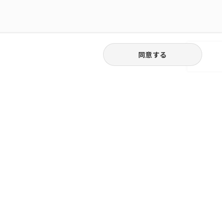
同意する
03-6262-5940
お電話受付｜平日9:30〜18:00
株式会社ピュアジャパン
橋堀留町
日本橋中洲
個人情報保護方針
会社概要