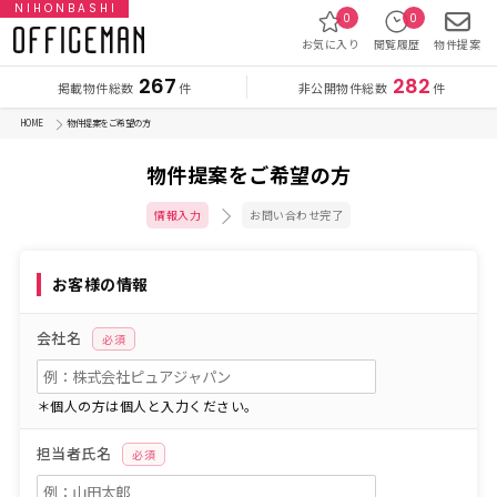
NIHONBASHI
0
0
お気に入り
閲覧履歴
物件提案
267
282
掲載物件総数
非公開物件総数
件
件
HOME
物件提案をご希望の方
物件提案をご希望の方
情報入力
お問い合わせ完了
お客様の情報
会社名
必須
＊個人の方は個人と入力ください。
担当者氏名
必須