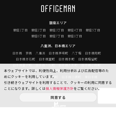
銀座エリア
銀座1丁目
銀座2丁目
銀座3丁目
銀座4丁目
銀座5丁目
銀座6丁目
銀座7丁目
銀座8丁目
八重洲、日本橋エリア
日本橋
京橋
八重洲
日本橋茅場町
八丁堀
日本橋兜町
日本橋本石町
日本橋室町
日本橋本町
日本橋堀留町
日本橋富沢町
日本橋久松町
日本橋人形町
日本橋小舟町
本ウェブサイトでは、利便性向上、利用分析および広告配信等のた
日本橋大伝馬町
日本橋小伝馬町
日本橋浜町
日本橋中洲
めにクッキーを利用しています。
日本橋蛎殻町
日本橋箱崎町
日本橋小網町
東日本橋
引き続きウェブサイトを利用することで、クッキーの利用に同意する
日本橋馬喰町
日本橋横山町
丸の内
鍛冶町
神田鍛冶町
ことになります。詳しくは
個人情報保護方針
をご覧ください。
神田紺屋町
神田美倉町
同意する