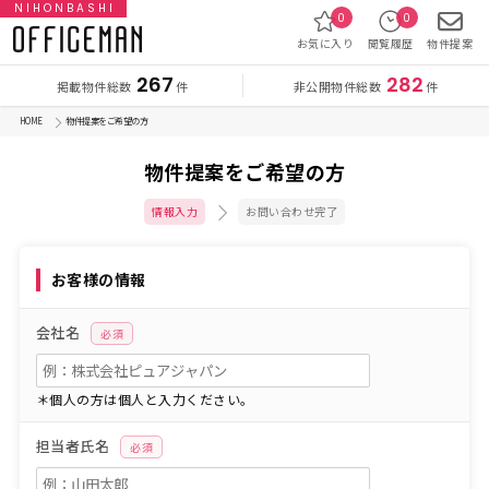
NIHONBASHI
0
0
お気に入り
閲覧履歴
物件提案
267
282
掲載物件総数
非公開物件総数
件
件
HOME
物件提案をご希望の方
物件提案をご希望の方
情報入力
お問い合わせ完了
お客様の情報
会社名
必須
＊個人の方は個人と入力ください。
担当者氏名
必須