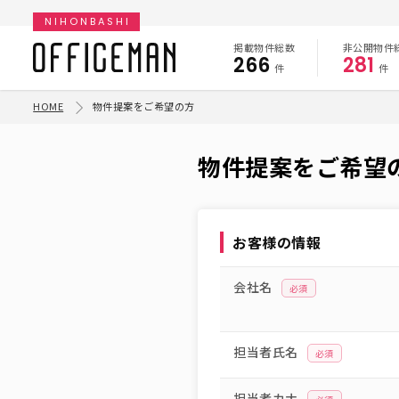
NIHONBASHI
掲載物件総数
非公開物件
266
281
件
件
HOME
物件提案をご希望の方
物件提案をご希望
お客様の情報
会社名
必須
担当者氏名
必須
担当者カナ