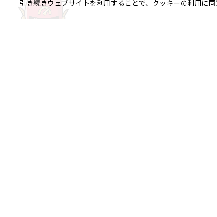
引き続きウェブサイトを利用することで、クッキーの利用に同
ご相談やご不明な点など、
銀座エリア
銀座1丁目
銀座2丁目
銀座3丁目
八重洲、日本橋エリア
日本橋
京橋
八重洲
日本橋茅場
日本橋富沢町
日本橋久松町
日本
日本橋蛎殻町
日本橋箱崎町
日本
神田美倉町