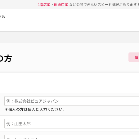
1階店舗
・
飲食店舗
など公開できないスピード情報があります
総数
の方
情
＊個人の方は個人と入力ください。