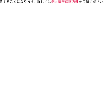
意することになります。詳しくは
個人情報保護方針
をご覧ください。
お気軽にお問い合わせください。
銀座4丁目
銀座5丁目
銀座6丁目
銀座7丁目
銀座8丁目
町
八丁堀
日本橋兜町
日本橋本石町
日本橋室町
日本橋本町
日本
橋人形町
日本橋小舟町
日本橋大伝馬町
日本橋小伝馬町
日本橋浜町
橋小網町
東日本橋
日本橋馬喰町
日本橋横山町
丸の内
鍛冶町
神