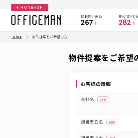
NIHONBASHI
掲載物件総数
非公開物件
267
282
件
件
HOME
物件提案をご希望の方
物件提案をご希望
お客様の情報
会社名
必須
担当者氏名
必須
担当者カナ