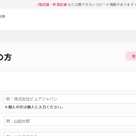
1階店舗
・
飲食店舗
など公開できないスピード情報があります
総数
の方
情
＊個人の方は個人と入力ください。