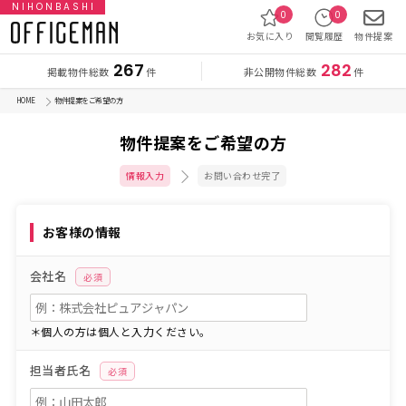
NIHONBASHI
0
0
お気に入り
閲覧履歴
物件提案
267
282
掲載物件総数
非公開物件総数
件
件
HOME
物件提案をご希望の方
物件提案をご希望の方
情報入力
お問い合わせ完了
お客様の情報
会社名
必須
＊個人の方は個人と入力ください。
担当者氏名
必須