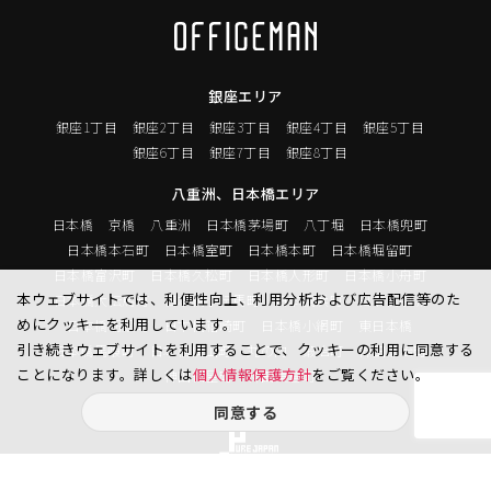
銀座エリア
銀座1丁目
銀座2丁目
銀座3丁目
銀座4丁目
銀座5丁目
銀座6丁目
銀座7丁目
銀座8丁目
八重洲、日本橋エリア
日本橋
京橋
八重洲
日本橋茅場町
八丁堀
日本橋兜町
日本橋本石町
日本橋室町
日本橋本町
日本橋堀留町
日本橋富沢町
日本橋久松町
日本橋人形町
日本橋小舟町
本ウェブサイトでは、利便性向上、利用分析および広告配信等のた
日本橋大伝馬町
日本橋小伝馬町
日本橋浜町
日本橋中洲
めにクッキーを利用しています。
日本橋蛎殻町
日本橋箱崎町
日本橋小網町
東日本橋
引き続きウェブサイトを利用することで、クッキーの利用に同意する
日本橋馬喰町
日本橋横山町
丸の内
鍛冶町
神田鍛冶町
ことになります。詳しくは
個人情報保護方針
をご覧ください。
神田紺屋町
神田美倉町
同意する