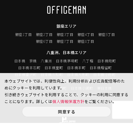
銀座エリア
銀座1丁目
銀座2丁目
銀座3丁目
銀座4丁目
銀座5丁目
銀座6丁目
銀座7丁目
銀座8丁目
八重洲、日本橋エリア
日本橋
京橋
八重洲
日本橋茅場町
八丁堀
日本橋兜町
日本橋本石町
日本橋室町
日本橋本町
日本橋堀留町
日本橋富沢町
日本橋久松町
日本橋人形町
日本橋小舟町
本ウェブサイトでは、利便性向上、利用分析および広告配信等のた
日本橋大伝馬町
日本橋小伝馬町
日本橋浜町
日本橋中洲
めにクッキーを利用しています。
日本橋蛎殻町
日本橋箱崎町
日本橋小網町
東日本橋
引き続きウェブサイトを利用することで、クッキーの利用に同意する
日本橋馬喰町
日本橋横山町
丸の内
鍛冶町
神田鍛冶町
ことになります。詳しくは
個人情報保護方針
をご覧ください。
神田紺屋町
神田美倉町
同意する