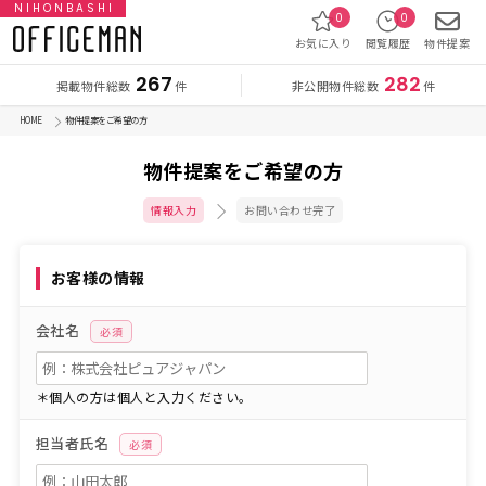
NIHONBASHI
0
0
お気に入り
閲覧履歴
物件提案
267
282
掲載物件総数
非公開物件総数
件
件
HOME
物件提案をご希望の方
物件提案をご希望の方
情報入力
お問い合わせ完了
お客様の情報
会社名
必須
＊個人の方は個人と入力ください。
担当者氏名
必須