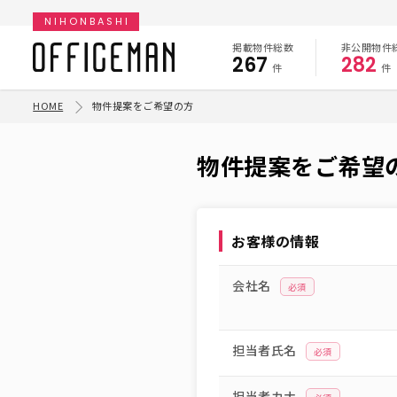
NIHONBASHI
掲載物件総数
非公開物件
267
282
件
件
HOME
物件提案をご希望の方
物件提案をご希望
お客様の情報
会社名
必須
担当者氏名
必須
担当者カナ