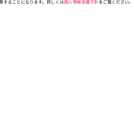
意することになります。詳しくは
個人情報保護方針
をご覧ください。
お気軽にお問い合わせください。
銀座4丁目
銀座5丁目
銀座6丁目
銀座7丁目
銀座8丁目
町
八丁堀
日本橋兜町
日本橋本石町
日本橋室町
日本橋本町
日本
橋人形町
日本橋小舟町
日本橋大伝馬町
日本橋小伝馬町
日本橋浜町
橋小網町
東日本橋
日本橋馬喰町
日本橋横山町
丸の内
鍛冶町
神