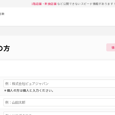
1階店舗
・
飲食店舗
など公開できないスピード情報があります
総数
の方
情
＊個人の方は個人と入力ください。