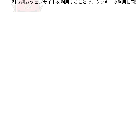
引き続きウェブサイトを利用することで、クッキーの利用に同
ご相談やご不明な点など、
銀座エリア
銀座1丁目
銀座2丁目
銀座3丁目
八重洲、日本橋エリア
日本橋
京橋
八重洲
日本橋茅場
日本橋富沢町
日本橋久松町
日本
日本橋蛎殻町
日本橋箱崎町
日本
神田美倉町