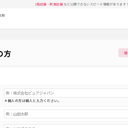
1階店舗
・
飲食店舗
など公開できないスピード情報があります
総数
の方
情
＊個人の方は個人と入力ください。