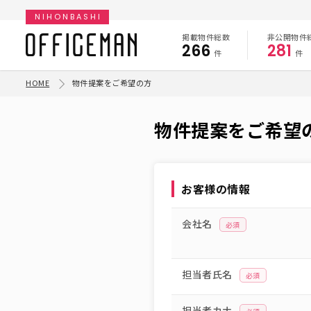
NIHONBASHI
掲載物件総数
非公開物件
266
281
件
件
HOME
物件提案をご希望の方
物件提案をご希望
お客様の情報
会社名
必須
担当者氏名
必須
担当者カナ