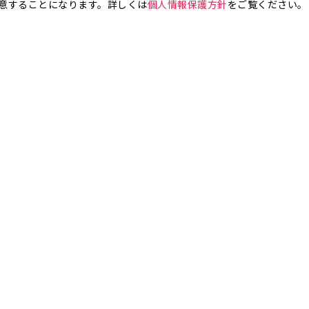
意することになります。詳しくは
個人情報保護方針
をご覧ください。
お気軽にお問い合わせください。
銀座4丁目
銀座5丁目
銀座6丁目
銀座7丁目
銀座8丁目
町
八丁堀
日本橋兜町
日本橋本石町
日本橋室町
日本橋本町
日本
橋人形町
日本橋小舟町
日本橋大伝馬町
日本橋小伝馬町
日本橋浜町
橋小網町
東日本橋
日本橋馬喰町
日本橋横山町
丸の内
鍛冶町
神