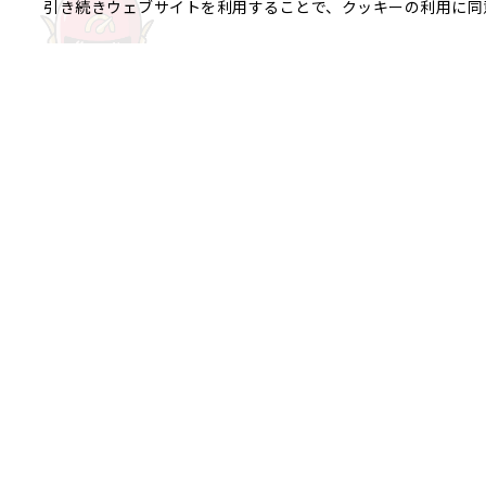
引き続きウェブサイトを利用することで、クッキーの利用に同
ご相談やご不明な点など、
銀座エリア
銀座1丁目
銀座2丁目
銀座3丁目
八重洲、日本橋エリア
日本橋
京橋
八重洲
日本橋茅場
日本橋富沢町
日本橋久松町
日本
日本橋蛎殻町
日本橋箱崎町
日本
神田美倉町