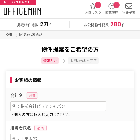
NIHONBASHI
0
0
お気に入り
閲覧履歴
物件提案
271
280
掲載物件総数
非公開物件総数
件
件
HOME
物件提案をご希望の方
物件提案をご希望の方
情報入力
お問い合わせ完了
お客様の情報
会社名
必須
＊個人の方は個人と入力ください。
担当者氏名
必須