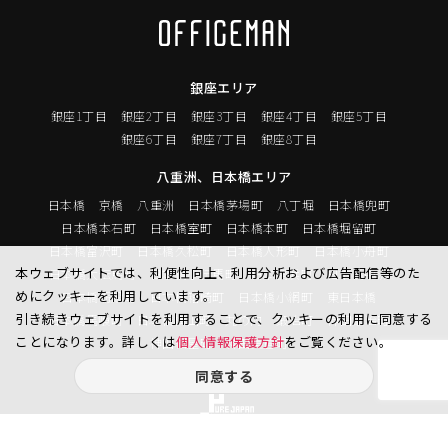
銀座エリア
銀座1丁目
銀座2丁目
銀座3丁目
銀座4丁目
銀座5丁目
銀座6丁目
銀座7丁目
銀座8丁目
八重洲、日本橋エリア
日本橋
京橋
八重洲
日本橋茅場町
八丁堀
日本橋兜町
日本橋本石町
日本橋室町
日本橋本町
日本橋堀留町
日本橋富沢町
日本橋久松町
日本橋人形町
日本橋小舟町
本ウェブサイトでは、利便性向上、利用分析および広告配信等のた
日本橋大伝馬町
日本橋小伝馬町
日本橋浜町
日本橋中洲
めにクッキーを利用しています。
日本橋蛎殻町
日本橋箱崎町
日本橋小網町
東日本橋
引き続きウェブサイトを利用することで、クッキーの利用に同意する
日本橋馬喰町
日本橋横山町
丸の内
鍛冶町
神田鍛冶町
ことになります。詳しくは
個人情報保護方針
をご覧ください。
神田紺屋町
神田美倉町
同意する