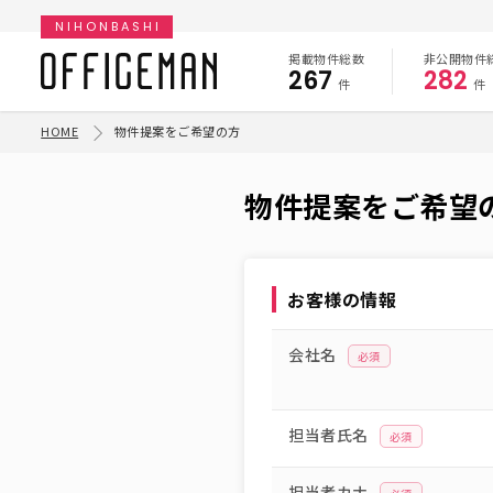
NIHONBASHI
掲載物件総数
非公開物件
267
282
件
件
HOME
物件提案をご希望の方
物件提案をご希望
お客様の情報
会社名
必須
担当者氏名
必須
担当者カナ