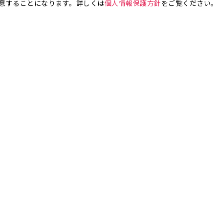
意することになります。詳しくは
個人情報保護方針
をご覧ください。
お気軽にお問い合わせください。
銀座4丁目
銀座5丁目
銀座6丁目
銀座7丁目
銀座8丁目
町
八丁堀
日本橋兜町
日本橋本石町
日本橋室町
日本橋本町
日本
橋人形町
日本橋小舟町
日本橋大伝馬町
日本橋小伝馬町
日本橋浜町
橋小網町
東日本橋
日本橋馬喰町
日本橋横山町
丸の内
鍛冶町
神