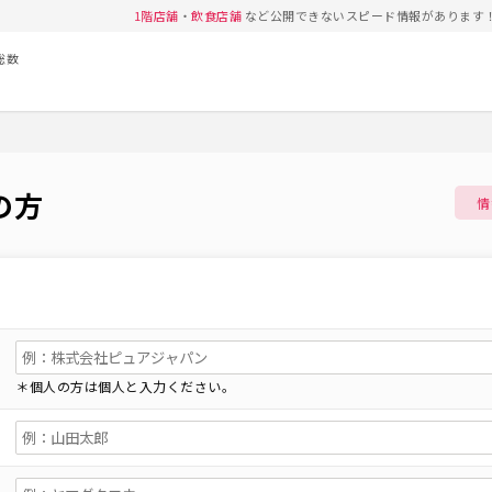
1階店舗
・
飲食店舗
など公開できないスピード情報があります
総数
の方
情
＊個人の方は個人と入力ください。