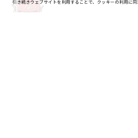
引き続きウェブサイトを利用することで、クッキーの利用に同
ご相談やご不明な点など、
銀座エリア
銀座1丁目
銀座2丁目
銀座3丁目
八重洲、日本橋エリア
日本橋
京橋
八重洲
日本橋茅場
日本橋富沢町
日本橋久松町
日本
日本橋蛎殻町
日本橋箱崎町
日本
神田美倉町