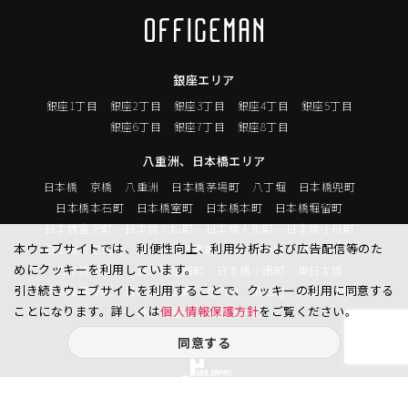
銀座エリア
銀座1丁目
銀座2丁目
銀座3丁目
銀座4丁目
銀座5丁目
銀座6丁目
銀座7丁目
銀座8丁目
八重洲、日本橋エリア
日本橋
京橋
八重洲
日本橋茅場町
八丁堀
日本橋兜町
日本橋本石町
日本橋室町
日本橋本町
日本橋堀留町
日本橋富沢町
日本橋久松町
日本橋人形町
日本橋小舟町
本ウェブサイトでは、利便性向上、利用分析および広告配信等のた
日本橋大伝馬町
日本橋小伝馬町
日本橋浜町
日本橋中洲
めにクッキーを利用しています。
日本橋蛎殻町
日本橋箱崎町
日本橋小網町
東日本橋
引き続きウェブサイトを利用することで、クッキーの利用に同意する
日本橋馬喰町
日本橋横山町
丸の内
鍛冶町
神田鍛冶町
ことになります。詳しくは
個人情報保護方針
をご覧ください。
神田紺屋町
神田美倉町
同意する