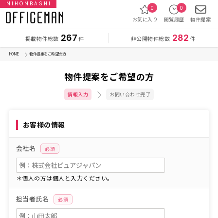
NIHONBASHI
0
0
お気に入り
閲覧履歴
物件提案
267
282
掲載物件総数
非公開物件総数
件
件
HOME
物件提案をご希望の方
物件提案をご希望の方
情報入力
お問い合わせ完了
お客様の情報
会社名
必須
＊個人の方は個人と入力ください。
担当者氏名
必須