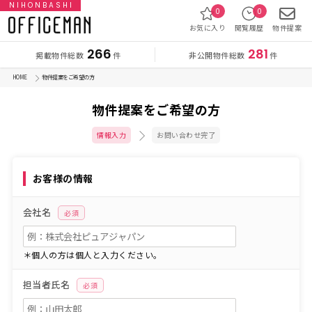
NIHONBASHI
0
0
お気に入り
閲覧履歴
物件提案
266
281
掲載物件総数
非公開物件総数
件
件
HOME
物件提案をご希望の方
物件提案をご希望の方
情報入力
お問い合わせ完了
お客様の情報
会社名
必須
＊個人の方は個人と入力ください。
担当者氏名
必須