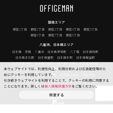
銀座エリア
銀座1丁目
銀座2丁目
銀座3丁目
銀座4丁目
銀座5丁目
銀座6丁目
銀座7丁目
銀座8丁目
八重洲、日本橋エリア
日本橋
京橋
八重洲
日本橋茅場町
八丁堀
日本橋兜町
日本橋本石町
日本橋室町
日本橋本町
日本橋堀留町
日本橋富沢町
日本橋久松町
日本橋人形町
日本橋小舟町
本ウェブサイトでは、利便性向上、利用分析および広告配信等のた
日本橋大伝馬町
日本橋小伝馬町
日本橋浜町
日本橋中洲
めにクッキーを利用しています。
日本橋蛎殻町
日本橋箱崎町
日本橋小網町
東日本橋
引き続きウェブサイトを利用することで、クッキーの利用に同意する
日本橋馬喰町
日本橋横山町
丸の内
鍛冶町
神田鍛冶町
ことになります。詳しくは
個人情報保護方針
をご覧ください。
神田紺屋町
神田美倉町
同意する