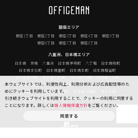
銀座エリア
銀座1丁目
銀座2丁目
銀座3丁目
銀座4丁目
銀座5丁目
銀座6丁目
銀座7丁目
銀座8丁目
八重洲、日本橋エリア
日本橋
京橋
八重洲
日本橋茅場町
八丁堀
日本橋兜町
日本橋本石町
日本橋室町
日本橋本町
日本橋堀留町
日本橋富沢町
日本橋久松町
日本橋人形町
日本橋小舟町
本ウェブサイトでは、利便性向上、利用分析および広告配信等のた
日本橋大伝馬町
日本橋小伝馬町
日本橋浜町
日本橋中洲
めにクッキーを利用しています。
日本橋蛎殻町
日本橋箱崎町
日本橋小網町
東日本橋
引き続きウェブサイトを利用することで、クッキーの利用に同意する
日本橋馬喰町
日本橋横山町
丸の内
鍛冶町
神田鍛冶町
ことになります。詳しくは
個人情報保護方針
をご覧ください。
神田紺屋町
神田美倉町
同意する