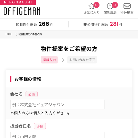
NIHONBASHI
0
0
お気に入り
閲覧履歴
物件提案
266
281
掲載物件総数
非公開物件総数
件
件
HOME
物件提案をご希望の方
物件提案をご希望の方
情報入力
お問い合わせ完了
お客様の情報
会社名
必須
＊個人の方は個人と入力ください。
担当者氏名
必須