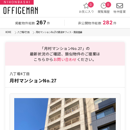
NIHONBASHI
0
0
お気に入り
閲覧履歴
物件提案
267
282
掲載物件総数
非公開物件総数
件
件
HOME
八丁堀4丁目
月村マンションNo.27の賃貸オフィス・賃貸店舗
「月村マンションNo.27」の
最新状況のご確認、類似物件のご提案は
こちらから
お問い合わせ
ください。
八丁堀4丁目
月村マンションNo.27