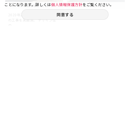
ことになります。詳しくは
個人情報保護方針
をご覧ください。
日本橋馬喰町 1丁目
八丁堀 3丁目
同意する
2020年2月に貸室リニューアル
の工事を実施済。 デザイン性
の...
26.29
4
24.89
1
坪
階
坪
階
賃料
賃料
47.32
70.93
万円
万円
（坪
円）
（坪
円）
18,000
28,500
ご相談やご不明な点など、
お気軽にお問い合わせください。
03-6262-5940
お電話受付｜平日9:30〜18:00