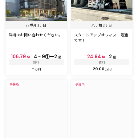
八重洲 1丁目
八丁堀 2丁目
詳細はお問い合わせください。
スタートアップオフィスに最適
です！
106.79
4～9①ー2
24.94
2
坪
階
坪
階
賃料
賃料
-
29.00
万円
万円
事務所
事務所