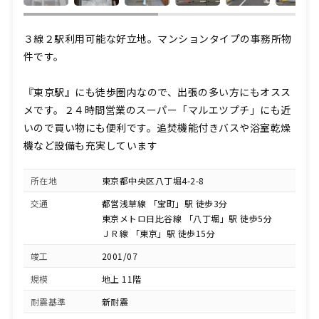
３線２駅利用可能な好立地。マンションタイプの事務所物
件です。
『東京駅』にも徒歩圏内なので、出張の多い方にもオスス
メです。２４時間営業のスーパー「マルエツプチ」にも近
いので買い物にも便利です。追焚機能付きバスや浴室乾燥
機など設備も充実しています
所在地
東京都中央区八丁堀4-2-8
交通
都営浅草線 「宝町」駅 徒歩3分
東京メトロ日比谷線 「八丁堀」駅 徒歩5分
ＪＲ線 「東京」駅 徒歩15分
竣工
2001/07
規模
地上 11階
耐震基準
新耐震