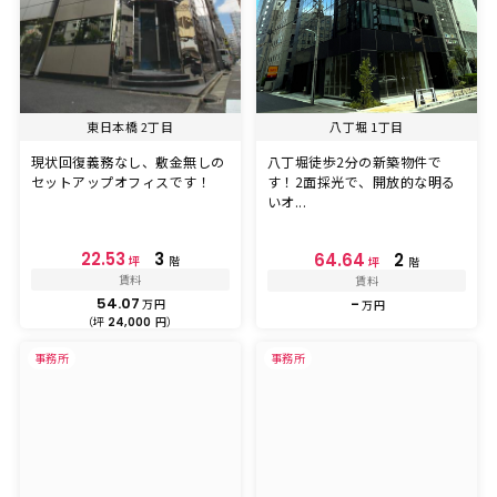
東日本橋 2丁目
八丁堀 1丁目
現状回復義務なし、敷金無しの
八丁堀徒歩2分の新築物件で
セットアップオフィスです！
す！2面採光で、開放的な明る
いオ...
22.53
3
64.64
2
坪
階
坪
階
賃料
賃料
54.07
-
万円
万円
（坪
円）
24,000
事務所
事務所