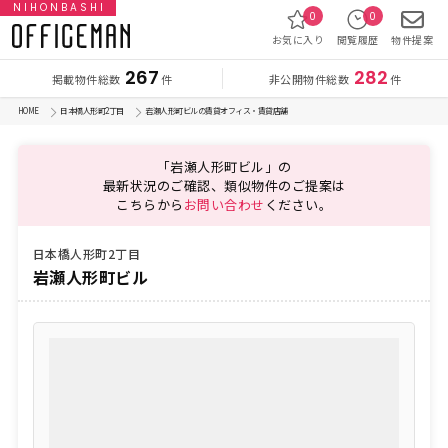
NIHONBASHI
0
0
お気に入り
閲覧履歴
物件提案
267
282
掲載物件総数
非公開物件総数
件
件
HOME
日本橋人形町2丁目
岩瀬人形町ビルの賃貸オフィス・賃貸店舗
「岩瀬人形町ビル」の
最新状況のご確認、類似物件のご提案は
こちらから
お問い合わせ
ください。
日本橋人形町2丁目
岩瀬人形町ビル