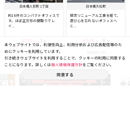
日本橋人形町 1丁目
日本橋久松町
約16坪のコンパクトオフィスで
順次リニューアル工事を経て、
す。ほぼ正方形の間取りでレ
遊び心を忘れないオフィスへ
イ...
と...
16.30
3
60.95
8
坪
階
坪
階
本ウェブサイトでは、利便性向上、利用分析および広告配信等のた
賃料
賃料
めにクッキーを利用しています。
15.50
131.04
万円
万円
（坪
円）
（坪
円）
9,509
21,500
引き続きウェブサイトを利用することで、クッキーの利用に同意する
ことになります。詳しくは
個人情報保護方針
をご覧ください。
同意する
ご相談やご不明な点など、
お気軽にお問い合わせください。
03-6262-5940
お電話受付｜平日9:30〜18:00