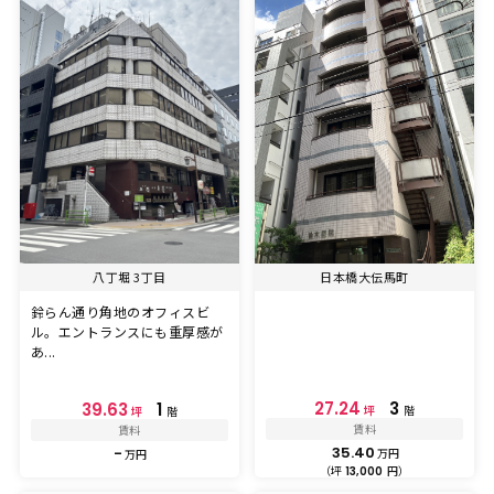
八丁堀 3丁目
日本橋大伝馬町
鈴らん通り角地のオフィスビ
ル。エントランスにも重厚感が
あ...
27.24
3
39.63
1
坪
階
坪
階
賃料
賃料
35.40
-
万円
万円
（坪
円）
13,000