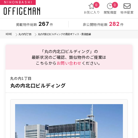
NIHONBASHI
0
0
お気に入り
閲覧履歴
物件提案
267
282
掲載物件総数
非公開物件総数
件
件
HOME
丸の内1丁目
丸の内北口ビルディングの賃貸オフィス・賃貸店舗
「丸の内北口ビルディング」の
最新状況のご確認、類似物件のご提案は
こちらから
お問い合わせ
ください。
丸の内1丁目
丸の内北口ビルディング