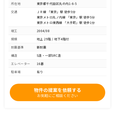
所在地
東京都千代田区丸の内1-6-5
交通
ＪＲ線 「東京」駅 徒歩5分
東京メトロ丸ノ内線 「東京」駅 徒歩5分
東京メトロ東西線 「大手町」駅 徒歩1分
竣工
2004/08
規模
地上 29階 / 地下4階付
耐震基準
新耐震
構造
S造・一部SRC造
エレベーター
16基
駐車場
有り
物件の提案を依頼する
お気軽にご相談ください