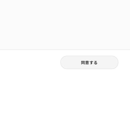
同意する
03-6262-5940
お電話受付｜平日9:30〜18:00