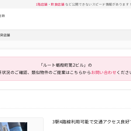
1階店舗
・
飲食店舗
など公開できないスピード情報があります
総数
賃貸店舗
「ルート蛎殻町第2ビル」の
新状況のご確認、類似物件のご提案は
こちらから
お問い合わせ
くださ
3駅4路線利用可能で交通アクセス良好