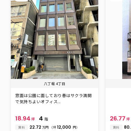
八丁堀 4丁目
窓面は公園に面しており春はサクラ満開
で気持ちよいオフィス...
18.94
4
26.77
坪
階
坪
22.72
12,000
80.
賃料
万円
（坪
円）
賃料