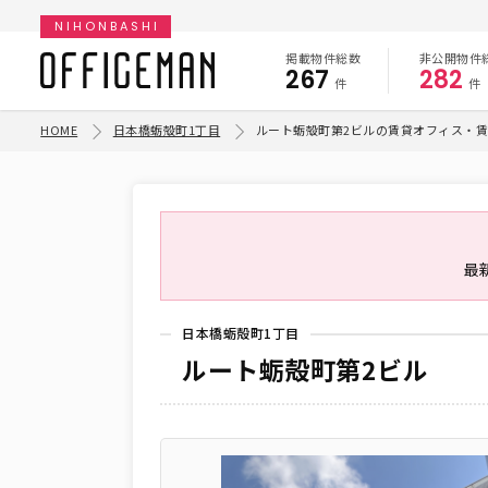
NIHONBASHI
掲載物件総数
非公開物件
267
282
件
件
HOME
日本橋蛎殻町1丁目
ルート蛎殻町第2ビルの賃貸オフィス・
最
日本橋蛎殻町1丁目
ルート蛎殻町第2ビル