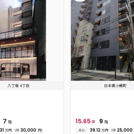
八丁堀 4丁目
日本橋小網町
7
15.65
9
階
坪
階
31
30,000
39.12
25,000
万円
（坪
円）
賃料
万円
（坪