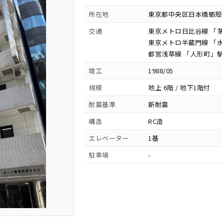
所在地
東京都中央区日本橋蛎殻町
交通
東京メトロ日比谷線 「茅
東京メトロ半蔵門線 「水
都営浅草線 「人形町」駅
竣工
1988/05
規模
地上 6階 / 地下1階付
耐震基準
新耐震
構造
RC造
エレベーター
1基
駐車場
-