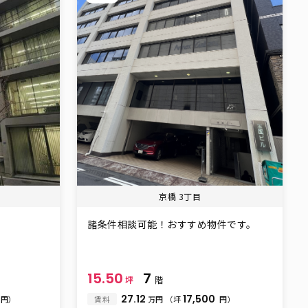
京橋 3丁目
諸条件相談可能！おすすめ物件です。
15.50
7
坪
階
27.12
17,500
円）
賃料
万円
（坪
円）