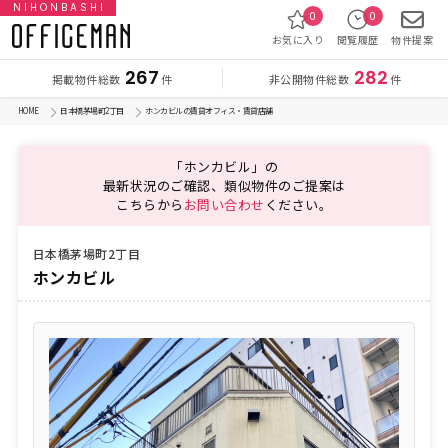
NIHONBASHI
0
0
お気に入り
閲覧履歴
物件提案
267
282
掲載物件総数
非公開物件総数
件
件
HOME
日本橋茅場町2丁目
ホンカビルの賃貸オフィス・賃貸店舗
「ホンカビル」の
最新状況のご確認、類似物件のご提案は
こちらから
お問い合わせ
ください。
日本橋茅場町2丁目
ホンカビル