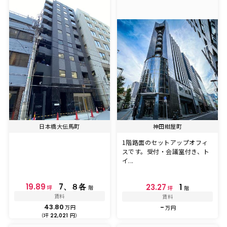
日本橋大伝馬町
神田紺屋町
1階路面のセットアップオフィ
スです。受付・会議室付き、ト
イ...
19.89
7、８各
23.27
1
坪
階
坪
階
賃料
賃料
43.80
-
万円
万円
（坪
円）
22,021