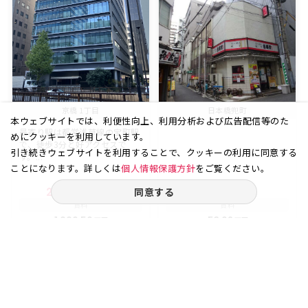
京橋 1丁目
日本橋兜町
本ウェブサイトでは、利便性向上、利用分析および広告配信等のた
最寄り駅は都営浅草線の宝町駅
めにクッキーを利用しています。
で、徒歩3分と好アクセスで
引き続きウェブサイトを利用することで、クッキーの利用に同意する
す。...
ことになります。詳しくは
個人情報保護方針
をご覧ください。
同意する
223.68
8
21.45
2
坪
階
坪
階
賃料
賃料
1,006.56
53.62
万円
万円
（坪
円）
（坪
円）
45,000
25,001