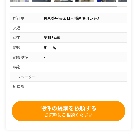
所在地
東京都中央区日本橋茅場町2-3-3
交通
竣工
昭和54年
規模
地上 階
耐震基準
-
構造
エレベーター
-
駐車場
-
物件の提案を依頼する
お気軽にご相談ください