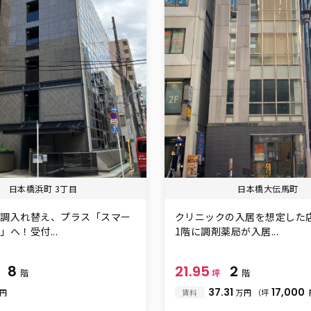
日本橋浜町 3丁目
日本橋大伝馬町
空調入れ替え、プラス「スマー
クリニックの入居を想定した
へ！受付...
1階に調剤薬局が入居...
8
21.95
2
坪
階
坪
階
37.31
17,000
万円
賃料
万円
（坪