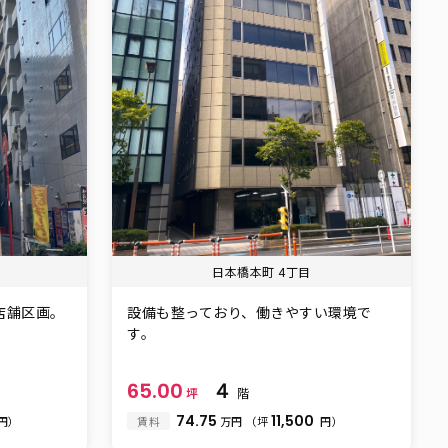
日本橋本町 4丁目
店舗区画。
設備も整っており、働きやすい環境で
す。
65.00
４
坪
階
74.75
11,500
円）
賃料
万円
（坪
円）