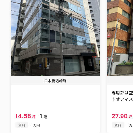
日本橋箱崎町
専用部は
トオフィス」
14.58
1
27.90
坪
階
-
-
賃料
万円
賃料