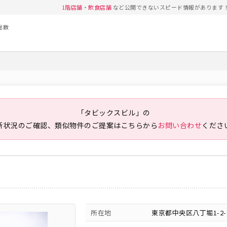
1階店舗
・
飲食店舗
など公開できないスピード情報があります
総数
「タビックスビル」の
新状況のご確認、類似物件のご提案は
こちらから
お問い合わせ
くださ
所在地
東京都中央区八丁堀1-2-