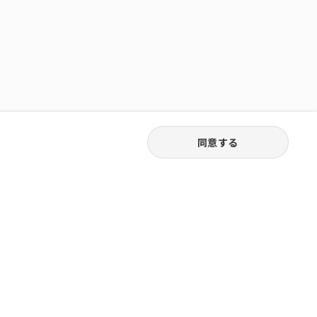
同意する
03-6262-5940
お電話受付｜平日9:30〜18:00