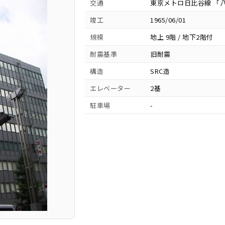
交通
東京メトロ日比谷線 「八
竣工
1965/06/01
規模
地上 9階 / 地下2階付
耐震基準
旧耐震
構造
SRC造
エレベーター
2基
駐車場
-