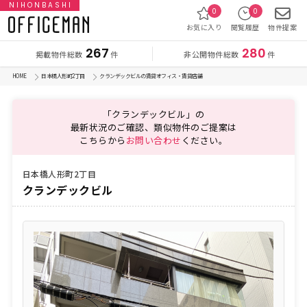
NIHONBASHI
0
0
お気に入り
閲覧履歴
物件提案
267
280
掲載物件総数
非公開物件総数
件
件
HOME
日本橋人形町2丁目
クランデックビルの賃貸オフィス・賃貸店舗
「クランデックビル」の
最新状況のご確認、類似物件のご提案は
こちらから
お問い合わせ
ください。
日本橋人形町2丁目
クランデックビル