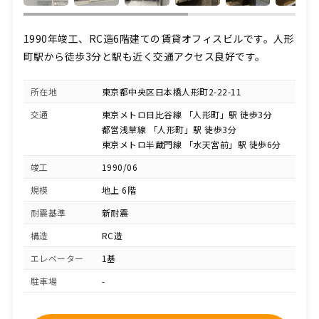
1990年竣工、RC造6階建ての賃貸オフィスビルです。人形
町駅から徒歩3分と駅も近く交通アクセス良好です。
所在地
東京都中央区日本橋人形町2-22-11
交通
東京メトロ日比谷線 「人形町」駅 徒歩3分
都営浅草線 「人形町」駅 徒歩3分
東京メトロ半蔵門線 「水天宮前」駅 徒歩6分
竣工
1990/06
規模
地上 6階
耐震基準
新耐震
構造
RC造
エレベーター
1基
駐車場
-