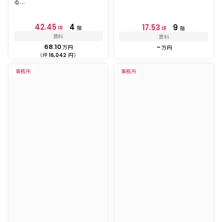
る...
42.45
4
17.53
9
坪
階
坪
階
賃料
賃料
68.10
-
万円
万円
（坪
円）
16,042
事務所
事務所