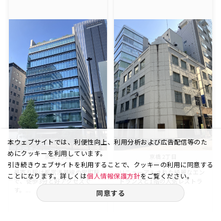
本ウェブサイトでは、利便性向上、利用分析および広告配信等のた
めにクッキーを利用しています。
京橋 1丁目
京橋 2丁目
引き続きウェブサイトを利用することで、クッキーの利用に同意する
最寄り駅は都営浅草線の宝町駅
リニューアルされた綺麗なエン
ことになります。詳しくは
個人情報保護方針
をご覧ください。
で、徒歩3分と好アクセスで
トランスと1階の人気レストラ
す。...
ン...
同意する
109.98
5
40.50
4
坪
階
坪
階